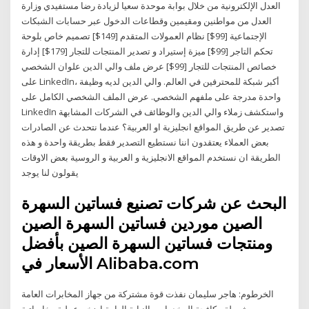
العدل الإلكترونية من خلال بوابة موحدة سعيا لزيادة رضا مستفيدي وزارة
العدل من مواطنين ومقيمين وقطاعات الدخول عبر حسابات الشبكات
الإجتماعية [99$] نظام العمولات المتقدم [149$] تصميم خاص بلوحة
تحكم التاجر [99$] ميزة إستيراد و تصدير المنتجات للتجار [179$] إدارة
خصائص المنتجات للتجار [99$] عرض ملف والي الدين علوان الشخصي
على LinkedIn، أكبر شبكة للمحترفين في العالم. والي الدين لديه وظيفة
واحدة مدرجة على ملفهم الشخصي. عرض الملف الشخصي الكامل على
LinkedIn واستكشف زملاء والي الدين والوظائف في الشركات المشابهة
تصدير عن طریق المواقع انجلیزیة او العربية؟ عندما نتحدث عن الصادرات
بعض العملاء يعتقدون اننا نستطيع التصدير فقط بطريقة واحدة و هذه
الطريقة ان نستخدم المواقع الانجليزية و العربية و الروسية بعض الاوقات
يقولون لنا يوجد
البحث عن شركات تصنيع فساتين السهرة
الصين موردين فساتين السهرة الصين
ومنتجات فساتين السهرة الصين بأفضل
الأسعار في Alibaba.com
الخرطوم: هاجر سليمان نفذت قوة مشتركة من جهاز المخابرات العامة