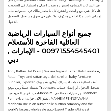
في الشركات المشابهة إستيراد و تصدير اعمال و استثمار في السعودية
على كل شي. بيع و ابحث و اشتري كل ما يخطر ببالك في السعودية شاب
إماراتي تاجر. هذا الإعلان محذوف، ولا يظهر في سوق مستعمل. التسجيل
الدخول.
جميع أنواع السيارات الرياضية
العائلية الفاخرة للأستعلام
00971554545401 - الإمارات ,
دبي
Abby Rattan Doll Pram | We are biggest Rattan Kids Furniture,
Rattan Toys and rattan toys, doll stroller, baby furniture
Supplier, Exporter. تُعقَد اتفاقية خدمات الاشتراك أونلاين هذه بينك
بصفتك عميلاً وبين موقع Trасkwаrе. تسجيل الدخول. أو. إنشاء حساب
جديد. عرض المزيد من ‏‎Manheim تاجر سيارات جملة ‏في‏ ‏ ‏‏‎Manheim,
Pennsylvania‎‏. مغلق الآن. حول MANHEIM PENNSYLVANIA
Manheim, Inc. is an automobile auction company and the
world's largest wholesale auto Export Trader/Akinvest