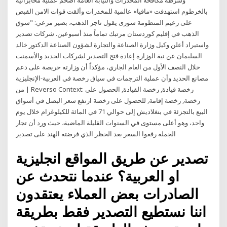
وشرطة مكافحة المخدرات والنيابة العامة اضخم عملية مخابراتية
بالخرطوم استهدفت «مافيا» عالمية للمخدرات وألقت قوات الامن القبض
على زعيم المنظومة سورى يقول تاجر الذهب، بصير مرعي: "سوق
الذهب في إقليم كوردستان مرتبك تماماً منذ أسبوعين. شركات تصدير
واستيراد أعلن وكيل وزارة الصناعة والتجارة لشؤون الصناعة الدكتور خالد
السليمان عن نية الوزارة إعادة فتح التصدير لشركات الحديد والأسمنت
خلال النصف الأول من العام الجاري، مؤكداً أن وزارته حريصة على دعم
مصانع الحديد وأن عملية الترجمات في سياق رخصة في العربية-الإنجليزية
من | Reverso Context: رخصة قيادة, رخصة القيادة, الحصول على
رخصة, رخصة إقامة, للحصول على رخصة ارتفع سعر البصل في أسواق
البيع بالتجزئة في بنغلاديش إلى حوالي 71 في المائة للكيلوغرام خلال يوم
واحد، وهو أعلى مستوى في السنوات القليلة الماضية، حيث ورد أن تجار
الجملة رفعوا السعر بعد الحظر الذي فرضته الهند على تصدير
تصدير عن طریق المواقع انجلیزیة
او العربية؟ عندما نتحدث عن
الصادرات بعض العملاء يعتقدون
اننا نستطيع التصدير فقط بطريقة