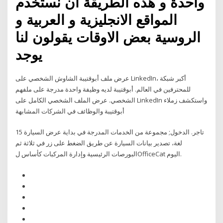
واحدة و هذه الطريقة ان نستخدم
المواقع الانجليزية و العربية و
الروسية بعض الاوقات يقولون لنا
يوجد
عرض ملف أبوقتيبة الشاوش الشخصي على LinkedIn، أكبر شبكة
للمحترفين في العالم. أبوقتيبة لديه وظيفة واحدة مدرجة على ملفهم
الشخصي. عرض الملف الشخصي الكامل على LinkedIn واستكشف زملاء
أبوقتيبة والوظائف في الشركات المشابهة
تاجر. الدخول; مجموعة من الخدمات المدرجة في بداية عرض السيارة 15
لغة، تصدير بيانات السيارة عن طريق الضغط على زر في ثلاثة ثم
البورصات الرئيسية وإدارة المركبات كأساس لOfficeCat اليوم.