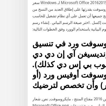
فيروسات، من Uptodown. قم بتجريب آخر إصدار من Microsoft Office 20162015 لـ Windows سعر
أجهزة تتميز مايكروسوفت بقدرتها على إطلاق العديد من النسخ من
O، وكالعادة، يمكن للبرامج جميعها أن تعمل على أي نظام تشغيل للحاسب
ت إكسل . اختر صيغة الرسم البياني . إنشاء رسم
م البيانية باستخدام الوورد وفق الخطوات التالية:
روسوفت ورد في تنسيق
نديسيغن آي إن دي دي
وب بي إس دي كذلك).
روسوفت أوفيس ورد (أو
مايكروسوفت أوفيس 2013 مايكروسوفت أوفيس 2016 مفتاح المنتج ، مايكروسوفت, نص, شعار,
Microsoft Office png التوضيح لافتات ، رمز الرسم التخطيطي ، دائرة الرسم البياني, صورة تنسيقات