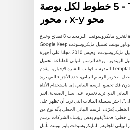
البياني القابلة للطباعة # 12 - 5 خطوط لكل بوصة
، محور x-y محو
الرسم البياني النهائي . احصل على أفضل قوالب دعوة لتخرج مايكروسوفت. البرمجيات 8 نصائح وخدع
Google Keep المتقدمة كبيرة حرة الشتاء قوالب لمايكروسوفت وورد وباور بوينت تحميل مايكروسوفت
اوفيس 2010 مجانا 32 بت. كما أشرنا سابقا يمكن تحميل مايكروسوفت اوفيس 2010 مجانا على أجهزة
مة التشغيل الويندوز . ورقة الرسم البياني للطباعة. تحميل. Template.net
المدرسة قوالب النشرة الإخبارية. يقدم Template.net مجموعة هائلة من قوالب Word المجانية. إنهم ليسوا
ل. لتحرير الرسم البياني، حدد الأجزاء التي تريد
تجميع الرسم البياني، إما باستخدام الأداة Direct Selection أو Group Selection (). ترتبط
لبياني الذي تريد تغييره. على يسار الصفحة، انقر
، اختَر سلسلة البيانات التي تريد أن تظهر على
الخطي. يُعرّف الرسم البياني الخطي بأنّه نوع من
شكل خطي؛ فمثلاً يقوم بعض رؤساء الشركات برسم
 البياني للجلوس لمايكروسوفت باور بوينت نأمل