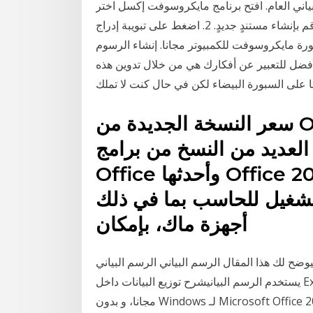
ياني العام. افتح برنامج مايكروسوفت إكسل اختر
صيغة الرسم البياني. افتح برنامج وورد ثم قم بإنشاء مستندٍ جديدٍ. 2. اضغط على تبويبة إدراج Insert والموجود
بورة مايكروسوفت للكمبيوتر مجانا. إنشاء الرسوم
الأفضل للتعبير عن أفكارك هي من خلال تدوين هذه
ها على السبورة البيضاء لكن في حال كنت لا تملك
سعر النسخة الجديدة من Office وتطابقها مع الأجهزة تتميز
لعديد من النسخ من برامج
Office وأحدثها Office 2019، وكالعادة، يمكن للبرامج
تشغيل للحاسب بما في ذلك
أجهزة ماك، بإمكان
ح لك هذا المقال الرسم البياني الرسم البياني
يستخدم الرسم البيانيشرح توزيع البيانات داخل Excel. الإرشادات هنا خاصة بـ Excel 2013 ، ولكن يمكن
28‏‏/11‏‏/1441 بعد الهجرة ‫قم بنتزيل Microsoft Office 2016Preview (32-bit) لـ Windows مجانا، و بدون