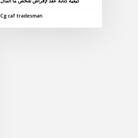
كيفية كتابة عقد لإقراض شخص ما المال
Cg caf tradesman