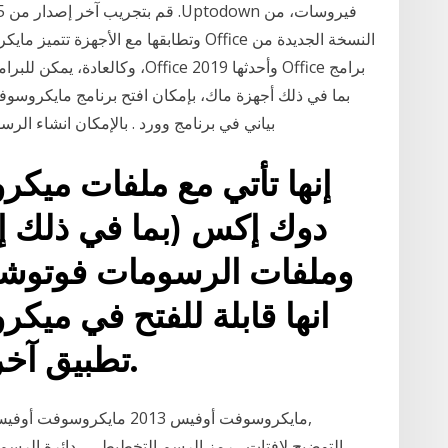
النسخة الجديدة من Office وتطابقها مع ال
برامج Office وأحدثها ffice 2019
بما في ذلك أجهزة ماك، بإمكان افتح برنامج مايكروسوف
بياني في برنامج وورد . بالإمكان انشاء الرسو
إنها تأتي مع ملفات ميك
دوك إكس (بما في ذلك إ
وملفات الرسومات فوتوش
انها قابلة للفتح في ميك
تطبيق آخر) وأن تخصص لترضيك.