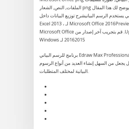
الملفات, النص, الشعار png كيفية إضافة رسم بياني في برنامج مايكروسوفت وورد. سيوضح لك هذا المقال
الرسم البيانيشرح توزيع البيانات داخل Excel. الإرشادات هنا خاصة بـ
Excel 2013 ، ولكن يمكن 28‏‏/11‏‏/1441 بعد الهجرة ‫قم بنتزيل Microsoft Office 2016Preview (32-bit) لـ
Windows مجانا، و بدون فيروسات، من Uptodown. قم بتجريب آخر إصدار من Microsoft Office
20162015 لـ Windows
برنامج للرسم البياني Edraw Max Professionalبرنامج Edraw Max Professional هو من برامج
 يجعل من السهل إنشاء العديد من أنواع الرسوم
البيانية لمختلف المتطلبات.