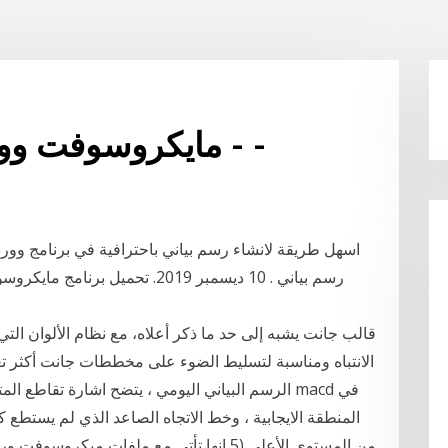
مايكروسوفت وورد جانت الرسم البياني - -
‫اسهل طريقة لانشاء رسم بياني باحترافية في برنامج وورد 
الانتباه ومناسبة لتسليط الضوء على مخططات جانت أكثر تع
الرسم البياني اليومي ، يتضح اشارة تقاطع المتوس
المنطقة الايجابية ، وخط الاتجاه الصاعد الذي لم يستطع 
من المستوى الأعلى (5 إنها تأتي مع ملفات 