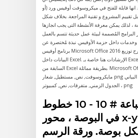
ها قابلة للفتح في ميكروسوفت أوفيس ورد (أو
 تقييم المشروع و تقنية المراجعة. بخلاف شكل
اجعة ، لذلك يمكن معرفة الأنشطة التى يجب انجازها
 2016 يُعتبر واحداً من أكثر البرامج المُصممة لبيئة عمل حديثة تتسم بالعمل
ت وخدمات داخل حزمة الأوفيس. نبذة مُختصرة عن
برنامج أوفيس Microsoft Office 2016 الرسم البياني الرسم البياني يستخدم الرسم البيانيشرح توزيع
البيانات داخل Excel. الإرشادات هنا خاصة بـ Excel 2013 ، ولكن يمكن إنشاء مدرج تكراري في الإصدارات
السابقة من Excel بطريقة مماثلة. Microsoft Office 365 Microsoft Excel مايكروسوفت أوفيس 2016 ،
مايكروسوفت, نص, مستطيل, شعار png ورقة برامج الكمبيوتر الجدول الزمني مشروع جانت الرسم البياني
، الجدول الزمني, متفرقات, نص, كمبيوتر png
ورقة رسم بياني قابلة للطباعة # 10 - 10 خطوط
في البوصة ، محور x-y محور. ورقة الرسم البياني
 - 5 خطوط لكل بوصة. ورقة الرسم