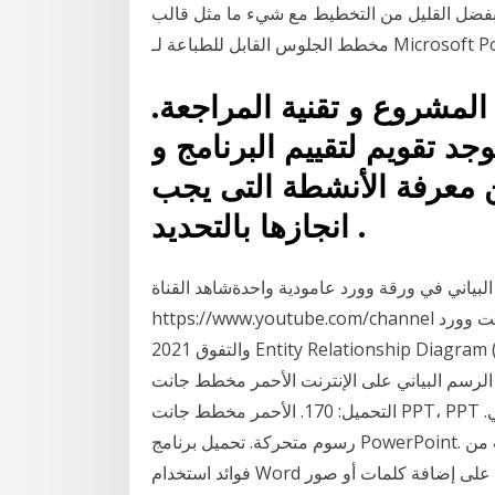
بفضل القليل من التخطيط مع شيء ما مثل قالب
اعة لـ Microsoft PowerPoint.
المشروع و تقنية المراجعة.
جد تقويم لتقييم البرنامج و
ن معرفة الأنشطة التى يجب
انجازها بالتحديد .
ياني في ورقة وورد عامودية واحدةشاهد القناة
https://www.youtube.com/channel كيفية تصدير الرسوم البيانية وسيدكارت إلى مايكروسوفت وورد
والتفوق 2021 Entity Relationship Diagram (ERD) Tutorial - Part 2 Draw.io ضد Lucidchart:
بياني على الإنترنت الأحمر مخطط جانت PPT File Size: 1.76MB مرات
التحميل: 170. الأحمر مخطط جانت PPT، PPT الرسم البياني قوالب باور بوينت ذات الصلة تحميل مجاني.
رسوم متحركة. تحميل برنامج PowerPoint. مخطط زمني. هذا قالب من Microsoft Office. تتمثل إحدى
فوائد استخدام Word في إعداد رسم بياني بدلاً من برنامج أكثر رسوخًا في القدرة على إضافة كلمات أو صور