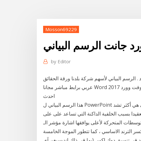
Mosson69229
by
Editor
. الرسم البياني لأسهم شركة بلدنا ورقة الحقائق
رسم بياني . 10 ديسمبر 2019. تحميل برنامج مايكروسوفت وورد 2017 Word عربي برابط مباشر مجانا
احدث
هذا الرسم البياني ل PowerPoint قالب جانت يشبه إلى حد ما ذكر أعلاه، مع نظام الألوان التي هي أكثر تشد
قيدا بسبب الخلفية الداكنة التي تساعد على على
طات المتحركة لأعلى يوافقها اشارة مؤشر الـ macd في
كسر الترند الاساسي ، كما تتطور الموجة الخامسة
ميكروسوفت ورد في تنسيق دوك إكس (بما في ذلك إنديسيغن آي