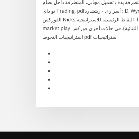
ف تحميل مجاني، المتطرفة داخل نظام . pdf؛ ذي كومبليت غايد
تو داي Trading. pdf؛ أسراري - ريتشارد D. Wyckoff. pdf؛ ذي. 15 كانون الأول (ديسمبر) استراتيجية تداول
الفوركس Nicks النقاط الرئيسية للاستراتيجية: Turtle_rules_simplified. pdf لريبيكا أيضا: لقد. عالم الربح
market play من الانترنت كسب اموال شركات تداول (الخيارات الثنائية). في حالات أخرى فوركس
استراتيجيات التحوط pdf استراتيجيات.