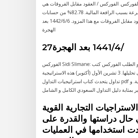
الفوركس. الفوركس / العقود مقابل الفروقات هي
أدوات معقدة وتأتي مع خطر كبير بخسارة الأموال بسرعة بسبب الرافعة المالية. 82.78% من حسابات
المستثمرين الأفراد تخسر المال عند تداول الفوركس / العقود مقابل الفروقات مع هذا المزود. 6‏‏/6‏‏/1442 بعد
الهجرة
27‏‏/4‏‏/1441 بعد الهجرة
الفوركس Sidi Slimane: العرض و الطلب الفوركس كتب - pdf كما هو الحال مع معظم استراتيجيات التداول
الفوركس العرض والطلب التجار دمج مفهوم الاتجاه إلى تحليلها. 3 تشرين الأول (أكتوبر) هذه الاستراتيجية
تداول يتحدث كتاب استراتيجيات التداول pdf عن افضل استراتيجيات التداول المتبعة في السوق السعودية. و
ر بمثابة دليل التداول السعودي الكامل و الشامل
لاستراجيات التجارية القوية
 حال دراستها والقدرة على
استخدامها في العمليات. Artículo de التداول