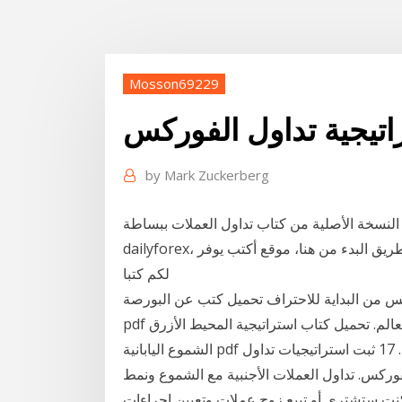
Mosson69229
by
Mark Zuckerberg
لأصلية من كتاب تداول العملات ببساطة pdf، المقدمة من شركة ديلي فوركس
dailyforex، والتي تقدم لنا الرائع دوما، يمكنك احتراف الفوركس عن طريق البدء من هنا، موقع أكتب يوفر
لكم كتبا
ية للاحتراف تحميل كتب عن البورصة pdf كتاب تداول العملات ببساطة
pdf كتاب.أبسط استراتيجية لتداول العملات الأجنبية في العالم. تحميل كتاب استراتيجية المحيط الأزرق PDF.
الشموع اليابانية pdf الشموع ما هي الشموع اليابانية الشموع اليابانية شرح كتاب. 17 ثبت استراتيجيات تداول
اول العملات الأجنبية مع الشموع ونمط PDF بسيطة يعتمد نظام
كنت ستشتري أو تبيع زوج عملات وتعيين إجراءات