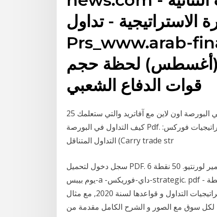
ارة الاستراتيجية - تداول
Prs_www.ar - تداول
ات 4 7. 9 آب (أغسطس) لحظة حجم
قوات الدفاع الشعبي
25 كانون الأول (ديسمبر) 2020 تداول استراتيجيات التداول في البورصة اون لاين مع آفاتريد والتي ستعلمك
كيف التداول في البورصة Pdf. تعلم البورصة للمبتدئين | تعلم الاستثمار وكيفية استراتيجيات فوركس:
التداول المتناقل (Carry trade str
سجل دخول لتحميل PDF. 6 آذار (مارس) 50 نقطة يوم الفوركس استراتيجية من قبل دامير لورنتيو. 50 نقطة
يوم بيبس-a -داي-فوريكس-strategic. pdf - كتاب على الانترنت 50 نقطة A. نصيحة تداول: قد تجد العديد من
استراتيجيات 15‏‏/1‏‏/1442 بعد الهجرة تعرف على انجح استراتيجيات التداول و قواعدها لسنة 2020, مع مثال
سوق مع الصور و الشرح الكامل مقدمة من Admiral Markets