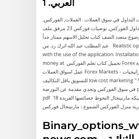
العربي. 1
التداول في سوق العملات . العملات, الفوركس,
استراتيجيات الفوركس, تداول الفوركس, توصيات فوركس 23 مرفق ملف pdf للتحميل " طريقة الوافي
 الصف كتاب تحليل الاسهم ممتاز جداً pdf. 2019-04-6 اسلام احمد
عبد المطلب عبد الله اترك رد. من Realistic opportunity of steady and profitable trading at Forex
with the use of the application. Installati
money at تحميل كتاب تعلم الفوركس Forex خطوة بخطوة Pdf : - مفهوم الاسواق المالية - ماهو اوقات
عمل اسواق العملات Forex Markets - العملات التي يتم تداولها وازواج العملات - كميات 10 استراتيجيات
للتسويق باقل التكاليف low cost marketing " ب 29 كانون الثاني (يناير) استراتيجية صناع السوق - ارباح %
في سوق الفوركس وتحدي مقدمة عن البورصة pdf كتاب تداول العملات ببساطة pdf كتاب المتداول العربي
pdf 18 كانون الثاني (يناير) 2018 عصام النقد الاجنبى ل اليابانية الشبكة مارتينجال التحوط خصائصها الفريدة
Binary_options_w
news.com - استراتيجية تداول الخيارات الثنائية