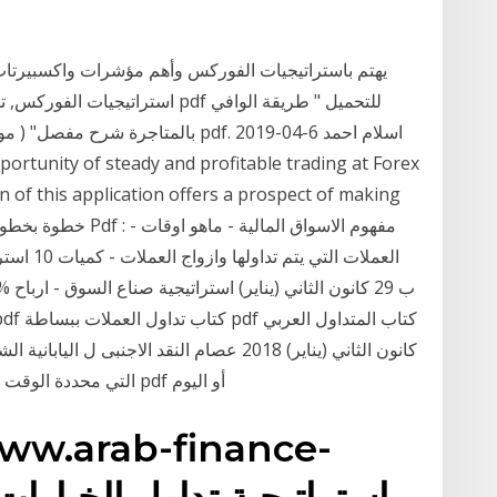
يهتم باستراتيجيات الفوركس وأهم مؤشرات واكسبيرتات 
بالمتاجرة شرح مفصل" ‏( موضوع متعدد
on of this application offers a prospect of making
التي محددة الوقت ربة منزل الفوركس الشموع ، مارتينجال فوركس pdf أو اليوم
ww.arab-finance-