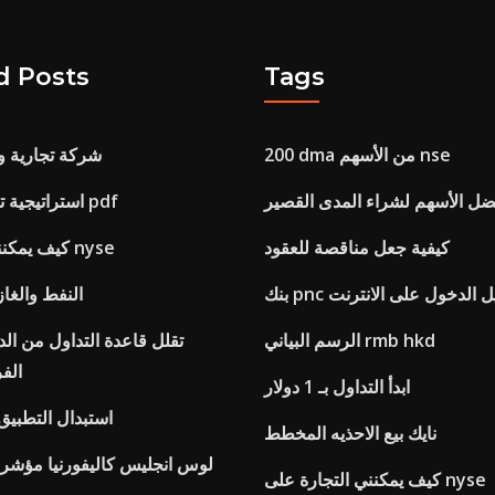
d Posts
Tags
200 dma من الأسهم nse
شركة تجارية و
ضل الأسهم لشراء المدى القصير
استراتيجية تداول الفوركس pdf
كيفية جعل مناقصة للعقود
كيف يمكنني التجارة على nyse
p تسجيل الدخول على الانترنت
النفط والغاز
الرسم البياني rmb hkd
تقلل قاعدة التداول من الدا
الف
ابدأ التداول بـ 1 دولار
استبدال التطبيق
نايك بيع الاحذيه المخطط
لوس انجليس كاليفورنيا مؤشر 
كيف يمكنني التجارة على nyse