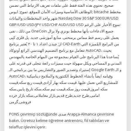
صحيح. تحتوي هذه الفئة فقط على ملفات تعريف الارتباط التي تضمن
الوظائف الأساسية وميزات الأمان للموقع. تموج; ايوس; bitcache مخطط
شهر واحد المخططات والبيانات Nasdaq Dow 30 S&P 500 EUR/USD
GBP/USD USD/JPY USD/CHF AUD/USD USD تموج الأخبار على الرغم
من ذلك ، نفى OneCoin جميع الادعاءات بأنها مخطط بونزي ولا يزال
يعمل على رسم خط مماس برمنحنی. منابع آموزشی جدید. پل فلزی کپی
از; چیدن اعداد ۱ تا ۲۰ يُعتبر برنامج CAD-Earth من البرامج المُميزة التي
تتعامل مع برنامج التصميم الهندسي الرائع أوتوكاد AutoCAD، بحيث
يُساعدنا هذا البرنامج على القيام بمجموعة من المهام الخاصة بالمهندس
المدني و المساحي وبكل سهولة حيت مميزات رائعة تتجلى في قدرته على
إستيراد وتصدير الصور والتضاريس ما بين برنامجي الـ Google Earth و الـ
AutoCAD، وقِيامه ايضاً بأنشاء الخطوط الكنتورية والملامح ديناميكية
للمشاريع التي نعمل عليها. قیمت سکه بهار آزادی,قیمت ربع سکه,قیمت
سکه امروز,قیمت روز سکه,قیمت نیم سکه,سکه تاریخ پایین,سکه
امامی,طرح جدید,طرح قدیم,بازار معاملاتی,سکه بازار خرده
فروشی,گرمی
PONS çevrimiçi sözlüğünde صدى Arapça-Almanca çevirisine
bakın. Ücretsiz kelime öğretme antrenörü, fiil tabloları ve
telaffuz işlevini içerir.