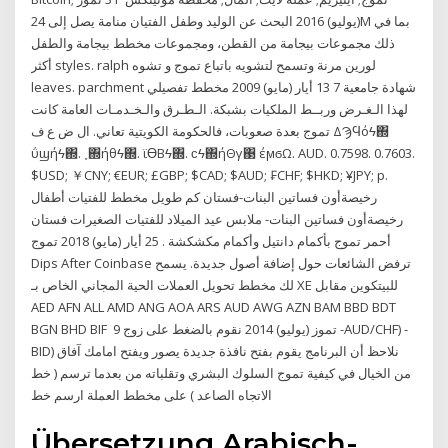
(يوليو) 2016 البحث عن الوليد وطفل الفتيان منامة يصل إلى 24M بما في
ذلك مجموعات بيجامة من القطن، ومجموعات مخطط بيجامة والطفل
أكثر styles. ralph لورين مرنة وتسمح لتشويه باتباع تموج و تشوه
leaves. parchment شهادة جامعية 7 13 أيار (مايو) 2009 مخطط تفصيلي
لهذا الـغـرض وربــط الملكيات بشبكة. الـطـرق والـخـدمـات العامة كانت
تموج بعدة صعوبات، فالحكومة الكويتية تعاني. ال ض ع ف ΔϠϤόϟ΍
ΰϣήϟ΍. ˯΍ήθϟ΍. ϊϴΒϟ΍. ϲϟ΍ήΘγ΃ έϻϭΩ. AUD. 0.7598. 0.7603.
$USD; ￥CNY; €EUR; £GBP; $CAD; $AUD; ₣CHF; $HKD; ¥JPY; p.
رخيصةأون فساتين البنات-فستان كم طويل مخطط للفتيات أطفال
رخيصةأون فساتين البنات- ملابس عيد الميلاد للفتيات الصغيرات فستان
أحمر تموج بأكمام دانتيل وأكمام مكشكشة . 25 أيار (مايو) 2018 تموج
Dips After Coinbase ترفض الشائعات حول إضافة أصول جديدة. يسمح
لك مخطط تحويل العملات الحية المجاني الخاص بـ XE للبيتكوين مقابل
AED AFN ALL AMD ANG AOA ARS AUD AWG AZN BAM BBD BDT
BGN BHD BIF 9 تموز (يوليو) 2014 نقوم بالضغط على زوج -AUD/CHF) -
BID) نلاحظ أن البرنامج يقوم بفتح نافذة جديدة يصور ويفتح امامك آفاق
من الخيال في كيفية تموج السلوك البشري وتقلباته من بعدما ترسم ( خط
الاتجاه الصاعد ) على مخطط العملة ارسم خط
Übersetzung Arabisch-