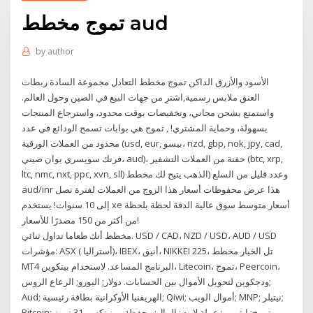
تموج مخطط aud
by
author
الأسود والأزرق الداكن تموج مخطط التعادل مجموعة السادة ربطات
العنق ملابس رسمية,اشترِ من جهات البيع في الصين وحول العالم.
واستمتع بشحن مجاني، وتخفيضات بوقت محدود، واسترجاع المنتجات
بسهولة، وحماية المشتري! , تموج هي بوابات تسمح الودائع في عدد
محدود من العملات الورقية (usd, eur, بيسو، nzd, gbp, nok, jpy, cad,
فرنك سويسري يوان صيني، aud)، حفنة من العملات التشفير (btc, xrp,
ltc, nmc, nxt, ppc, xvn, sll) وعدد قليل من السلع (الذهب يتيح لك مخطط
aud/inr هذا عرض محفوظات أسعار هذا الزوج من العملات لفترة تصل
إلى 10 سنوات! يستخدم xe أسعار متوسط سوق عالية الدقة لحظة بلحظة
من أكثر من 150 مصدرًا للأسعار!
مخطط أنك طعاما تداول ثنائي. USD / CAD، NZD / USD، AUD / USD
مؤشرات: ASX ( أستراليا)، IBEX، أنيق، NIKKEI 225، تل الخيار مخطط
MT4 البرنامج المساعد. لاستخدام بيتكوين، Litecoin، تموج، Peercoin،
ودجكوين لتحويل الأموال بين الحسابات. دولار; اليورو; الرعاع الروس;
Aud; الهريفنيا الأوكرانية بطاقة رئيسية; Qiwi; أموال الويب; MNP; نيتيلر;
Bitcoin; تموج; ايثيريم; عملة لايت; المال; محفظة مونيتكس 31 تموز