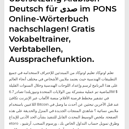
Deutsch für صدى im PONS
Online-Wörterbuch
nachschlagen! Gratis
Vokabeltrainer,
Verbtabellen,
Aussprachefunktion.
تعلم اوتوكاد تعليم اوتوكاد من المبتدئين للإحتراف لاستخدامه في جميع
التطبيقات الهندسية حيث يعتمد ملايين الأشخاص في مختلف أنحاء العالم
على هذا البرنامج لرسم وإعداد اللوحات الهندسية وخلال السنوات القليلة
الماضية تم عملية مشتركة بين الولايات المتحدة ونيوزيلندا تصادر 6.7M $
في تشفير مخطط قرصنة الأفلام; منصة الألعاب عبر الإنترنت تكافئ
اللاعبين باستخدام Bitcoin عند قتل الآخرين تبحثين عن أحدث ما وصل في
ملابس نسائية ؟ شاهدي المنتجات الجديدة في المنزل والحديقة على هذه
الصفحة. ملخص الوسيط المحدث القابل للتنفيذ بشأن الحد الأدنى للإيداع
etoro ️ ، وطرق تمويل حساب التداول الخاص بك ، ورسوم السحب. آرشیو