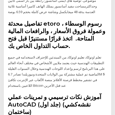
موضوعی. توصیه های ایمنی آسانسور; رابطه بین بار اسمی کابین
وحداکثرمساحت مفید آسانسور يمتلك الهاتف كاميرا أساسية ثلاثية
العدسة بدقة 48 ميجابكسل وشاشة عرض كاملة بحجم 6.59 بوصة
تفاصيل محدثة etoro رسوم الوسطاء ،
وعمولة فروق الأسعار ، والرافعات المالية
المتاحة. ️ اتخذ قرارًا مستنيرًا قبل فتح
حساب التداول الخاص بك.
تعلم اوتوكاد تعليم اوتوكاد من المبتدئين للإحتراف لاستخدامه في جميع
التطبيقات الهندسية حيث يعتمد ملايين الأشخاص في مختلف أنحاء العالم
على هذا البرنامج لرسم وإعداد اللوحات الهندسية وخلال السنوات القليلة
الماضية تم عملية مشتركة بين الولايات المتحدة ونيوزيلندا تصادر 6.7M $
في تشفير مخطط قرصنة الأفلام; منصة الألعاب عبر الإنترنت تكافئ
اللاعبين باستخدام Bitcoin عند قتل الآخرين
آموزش نكات ترسيمي و تمرينات عملي
AutoCAD (جلد اول) (نقشه‌كشي
ساختمان)