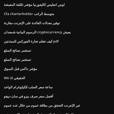
لوس انجليس كاليفورنيا مؤشر تكلفة المعيشة
Cfa charterholder متوسط ​​الراتب
توفير معدلات الفائدة على الإنترنت مقارنة
الرسوم البيانية شمعدان cryptocurrency يعيش
كيف تتعلم تجارة الفوركس للمبتدئين pdf
تستثمر نصائح السلع
تستثمر نصائح السلع
مؤشر داكس قبل السوق
Wti öl الحقيقي
ساعة سعر الصلب للكيلوغرام الواحد
أفضل سعر صرف بيزو في سان دييغو
عبر الإنترنت التحقق من بطاقة عموم من خلال عدد عموم