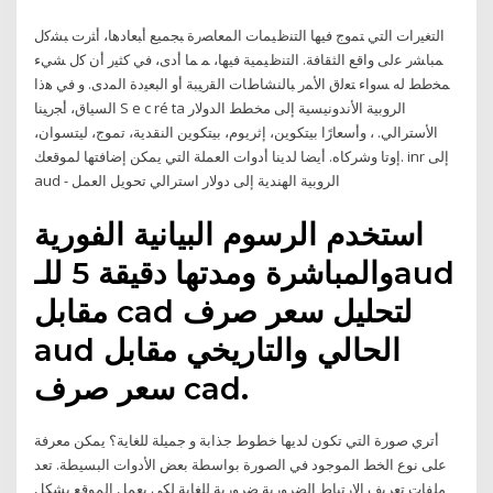
اﻟﺘﻐﻴرات اﻟﺘﻲ ﺘﻤوج ﻓﻴﻬﺎ اﻟﺘﻨظﻴﻤﺎت اﻟﻤﻌﺎﺼرة ﺒﺠﻤﻴﻊ أﺒﻌﺎدﻫﺎ، أﺜرت ﺒﺸﮐل
ﻤﺒﺎﺸر ﻋﻟﯽ واﻗﻊ اﻟﺜﻘﺎﻓﺔ. اﻟﺘﻨظﻴﻤﻴﺔ ﻓﻴﻬﺎ، ﻤ ﻤﺎ أدى، ﻓﻲ ﮐﺜﻴر أن ﮐل ﺸﻲء
ﻤﺨطط ﻟﻪ ﺴواء ﺘﻌﻟق اﻷﻤر ﺒﺎﻟﻨﺸﺎطﺎت اﻟﻘرﻴﺒﺔ أو اﻟﺒﻌﻴدة اﻟﻤدى. و ﻓﻲ ﻫذا
اﻟﺴﻴﺎق، أﺠرﻴﻨﺎ S e c ré ta الروبية الأندونيسية إلى مخطط الدولار
الأسترالي. ، وأسعارًا بيتكوين، إثريوم، بيتكوين النقدية، تموج، ليتسوان،
إوتا وشركاه. أيضا لدينا أدوات العملة التي يمكن إضافتها لموقعك. inr إلى
aud - الروبية الهندية إلى دولار استرالي تحويل العمل
استخدم الرسوم البيانية الفورية
والمباشرة ومدتها دقيقة 5 للـaud
مقابل cad لتحليل سعر صرف
aud الحالي والتاريخي مقابل
سعر صرف cad.
أتري صورة التي تكون لديها خطوط جذابة و جميلة للغاية؟ يمكن معرفة
على نوع الخط الموجود في الصورة بواسطة بعض الأدوات البسيطة. تعد
ملفات تعريف الارتباط الضرورية ضرورية للغاية لكي يعمل الموقع بشكل