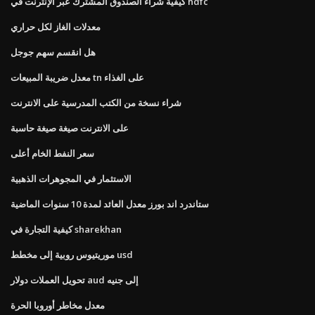
كيفية شراء الصندوق المشترك عبر الإنترنت في hdfc
معدلات الغاز لكل حراري
هل انقسم سهم جوجل
معدل ضريبة المبيعات tn على الغذاء
شراء نسخة من الكتب المدرسية على الانترنت
على الانترنت صيغة صيغة حاسبة
سعر النفط الخام أعلى
الاستثمار في المجوهرات الذهبية
ستاندرد اند بورز معدل العائد لمدة 10 سنوات الماضية
كيفية التجارة في sharekhan
موريتيوس روبية إلى مخطط usd
تحويل العملات دولار aud إلى جنيه
معدل مخاطر أوروبا الحرة