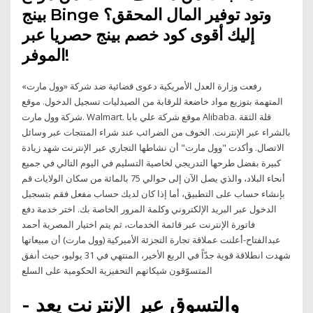
بينج Binge وتود توفير المال المحقق؟
إليك أقوى كود خصم بينج حصريا عبر
الموفر!
رفعت وزارة العدل الأمريكية دعوى قضائية ضد شركة «وول مارت»
المتهمة بتوزيع مواد خاضعة للرقابة من الصيدليات تسجيل الدخول. موقع
شركة وول مارت. Walmart. موقع شركة علي بابا Alibaba. قلة الثقة
بالشراء عبر الإنترنت. الخوف من الضرائب عند شراء المنتجات عبر وسائل
الاتصال. وأكدت "وول مارت" أن نشاطها التجاري عبر الإنترنت شهد زيادة
كبيرة بفضل طرحها التدريجي لخاصية التسليم في اليوم التالي في جميع
أنحاء البلاد، والذي يصل الآن إلى حوالي 75 بالمائة من سكان الولايات قم
بإنشاء حساب على التطبيق، أما إذا كان لديك حساب مفعل فقم بتسجيل
الدخول عبر البريد الإلكتروني وكلمة المرور الخاصة بك. اختر خدمة دفع
فاتورة الإنترنت عبر قائمة الخدمات، ثم يتم اختيار المصرية أحمد
عبدالفتاح-أعلنت عملاقة تجارة التجزئة الأميركية (وول مارت) أن مبيعاتها
شهدت انطلاقة قوية جدّاً في الربع الأخير، المنتهي في 31 يوليو، حيث أنفق
المتسوّقون شيكاتهم التحفيزية الحكومية على السلع
- والتسوق عبر الإنترنت يعد