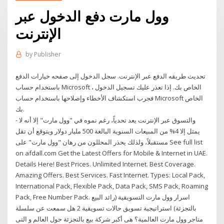
وول مارت دفع الدخول عبر
الإنترنت
by
Publisher
تحديث طريقه الدفع عبر الإنترنت. سجل الدخول إلى صفحه خيارات الدفع
باستخدام حساب Microsoft الخاص بك. إذا تعذر عليك تسجيل الدخول ،
فجرب استكشاف الأخطاء وإصلاحها باستخدام حساب Microsoft الخاص
بك.
- والتسوق عبر الإنترنت يعد تحدياً، رغم نموه في "وول مارت" إلا أنه لا
يمثل إلا 4% من المبيعات السنوية البالغة 500 مليار دولار ويتوقع أن تقل
مستقبلاً، ولذلك يحذر المحللون من رهان "وول مارت" على See full list
on afdall.com Get the Latest Offers for Mobile & Internet in UAE.
Details Here! Best Prices. Unlimited Internet. Best Coverage.
Amazing Offers. Best Services. Fast Internet. Types: Local Pack,
International Pack, Flexible Pack, Data Pack, SMS Pack, Roaming
Pack, Free Number Pack. اسرار وول مارت التسويقية (رائد البيع
بالتجزئة) استراتيجية تسويق حالات تسويقية 2 هل سمعت عن سلسلة
متاجر وول مارت العالمية؟ هى أكبر شركة بيع بالتجزئة حول العالم و التى