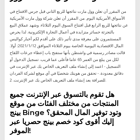
من المقرر أن تعلن وول مارت نتائجها للربع الثاني قبل جرس الافتتاح في
الأسواق الأمريكية اليوم. من المقرر أن تعلن شركة وول مارت الأمريكية
عن نتائجها للربع الرابع قبل افتتاح السوق اليوم الثلاثاء. وشهد عملاق البيع
بالتجزئة خسائر متزايدة في أعمال التجارة الإلكترونية. لذا يحرص
المستثمرون على معرفة مدى تأثير ذلك على أقدم لكم أخبار كواليس
المال الاقتصادية اليومية الخاصة بيوم الثلاثاء الموافق 2021/1/12: أولا.
قالت مصادر رسمية في واشنطن بأنها ستفتح باب إعطاء جرعات اللقاح
لكل من يبلغ من العمر 65 عاما فأعلى عما قريب. تسجيل الدخول أو
التسجيل - اعمد إلى إنشاء ملف التعريف الخاص بك عبر الإنترنت في
دقائق معدودة. - تحقق من هويتك شخصيًا في أي موقع لشركة الفردان
للصرافة بعد إنشاء ملف التعريف الخاص بك عبر الإنترنت. 2.
هل تقوم بالتسوق عبر الإنترنت جميع
المنتجات من مختلف الفئات من موقع
بينج Binge وتود توفير المال المحقق؟
إليك أقوى كود خصم بينج حصريا عبر
الموفر!