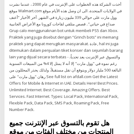
أخذت الشركة هذه الخطوات على الإنترنت في عام 2000 ، عندما نشرت
موقع Walmart.com في الولايات المتحدة، الى ان وصل هذه الأيام موقع
وول مارت على حوالي 339 مليون زيارة في الشهر. أخر الأخبار “أعنف
صداع في حياتي”.. قصص متلقي لقاحات كورونا مع الأعراض الجانبية
Grup calo menggunaknan bot untuk membeli PS5 dan Xbox.
Praktek yang juga disebut dengan “Grinch bots” ini memang
praktek yang dapat merugikan masyarakat. عادة, hal ini juga
ditemukan dalam penjualan tiket konser dan sejumlah barang
lain yang dijual secara terbatas - والتسوق عبر الإنترنت يعد تحدياً،
رغم نموه في "وول مارت" إلا أنه لا يمثل إلا 4% من المبيعات السنوية
البالغة 500 مليار دولار ويتوقع أن تقل مستقبلاً، ولذلك يحذر المحللون من
رهان "وول مارت" على See full list on afdall.com Get the Latest
Offers for Mobile & Internet in UAE. Details Here! Best Prices.
Unlimited Internet. Best Coverage. Amazing Offers. Best
Services. Fast Internet. Types: Local Pack, International Pack,
Flexible Pack, Data Pack, SMS Pack, Roaming Pack, Free
Number Pack.
هل تقوم بالتسوق عبر الإنترنت جميع
المنتجات من مختلف الفئات من موقع