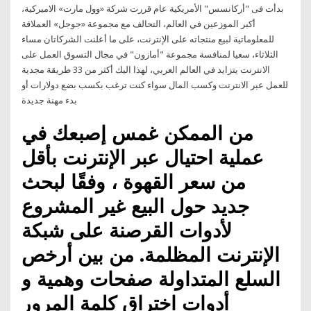
بدأت فى "أركانسس" الأمريكية عام قررت شركة «وول مارت» الاميركية،
أكبر الموزعين في العالم، التحالف مع مجموعة «جوجل» العملاقة
للمعلوماتية لبيع منتجاته على الإنترنت، على ما أعلنت الشركاتان مساء
الثلاثاء، سعيا لمنافسة مجموعة "أمازون" في مجال التسوق العمل على
الانترنت يتزايد في العالم العربي، لهذا اليك أكثر من 33 طريقة مجدية
للعمل عبر الانترنت وكسب المال سواء كنت ترغب بكسب بضع دولارات أو
بدء مهنة جديدة
من الممكن غمس إصبعك في
عملية احتيال عبر الإنترنت بأقل
من سعر القهوة ، وفقًا لبحث
جديد حول البيع غير المشروع
لأدوات القرصنة على شبكة
الإنترنت المظلمة. من بين أرخص
السلع المتداولة صفحات وهمية و
أدوات اختراق كلمة المرور