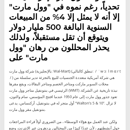
تحدياً، رغم نموه في "وول مارت"
إلا أنه لا يمثل إلا 4% من المبيعات
السنوية البالغة 500 مليار دولار
ويتوقع أن تقل مستقبلاً، ولذلك
يحذر المحللون من رهان "وول
مارت" على
شركة وول مارت (بالإنجليزية: Wal-Mart)‏ (تنطق كالتالي: ‎ / ‏ ˈ w ɔː l m ɑːr t
‎ / ‏) هي شركة أمريكية متعددة الجنسيات للبيع بالتجزئة تدير سلسلة من
محلات السوبر ماركت ومتاجر الخصم ومتاجر البقالات، ويقع مقرها
الرئيسي في بنتونفيل متاجر وول مارت (WMT) نبذة تاريخية عن الشركة.
تعود جذور وول مارت إلى عام 1950 عندما افتتح المؤسس، سام والتون،
أول متجر له في بنتونفيل، أركنساس، يدعى “Walton’s 5 & 10”. لا تزال
بنتونفيل مقر وول مارت.
ولكن عند العمل مع هؤلاء الوسطاء ، من الضروري أولاً قراءة المراجعات
حول أنشطتهم ، لأن عددًا كبيرًا من المحتالين يزدهرون عبر الإنترنت. وضع