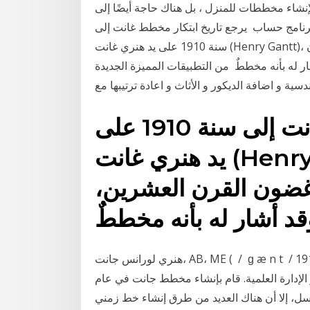
 فقط لإنشاء مخططات للمنزل ، بل هناك حاجة أيضًا إلى
برنامج حساب يرجع تاريخ ابتكار مخطط غانت إلى
سنة 1910 على يد هنري غانت (Henry Gantt)، وقد جاء به لينظم المشاريع تبعًا لجداول في غضون القرن
 مخططٌ من التطبيقات المميزة الجديدة Floor Plan Creator و هو عبارة عن
يرجع تاريخ ابتكار مخطط غانت إلى سنة 1910 على
يد هنري غانت (Henry Gantt)، وقد جاء به لينظم
 غضون القرن العشرين،
هنري لورانس جانت، AB، ME ( ‎ / ‏ ɡ æ n t ‎ / ‏ ، 20 مايو 1861 - 23 نوفمبر 1919) كان الأمريكي مهندس
الإدارة العلمية. قام بإنشاء مخطط جانت في عام
 إكسل، إلا أن هناك العديد من طرق إنشاء خط زمني