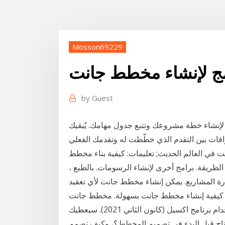
Mosson69229
مج لإنشاء مخطط جانت
by
Guest
 مشروعك وتتبع جدول مهامك. يُبقيك Zoho Projects على علم
الم الحديث; تعليمات: كيفية بناء مخطط Gant في 5 خطوات؟
عيوب الطريقة. برامج أخرى لإنشاء الرسومات. بالطبع ،
إدارة المشاريع. يمكن إنشاء مخطط جانت لأي تعقيد
م كيفية إنشاء مخطط جانت بسهولة. مخطط جانت
لمشروع 2021. طريقة عمل جدول زمني احترافي باستخدام برنامج اكسيل (كانون الثاني 2021). سيعطيك
حتاج قبل البدء في تصميم المخطط؟، وكيف تصمم