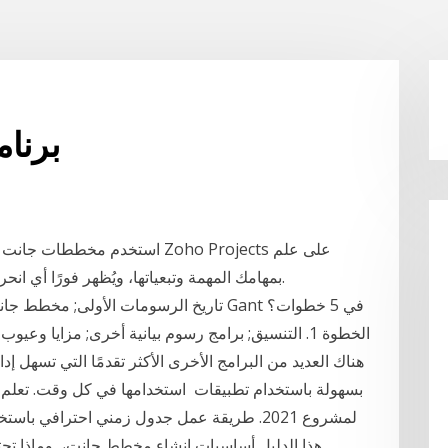
برنا
استخدم مخططات جانت لإنشاء خطة
بمهامك المهمة وتبعياتها، ويُظهر فورًا أي انحرافات بين التقدم الذي خطّطت له وتقدمك الفعلي.
تاريخ الرسومات الأولى; مخطط جانت في الع
الخطوة 1. التنسيق; برامج رسوم بيانية أخرى; مزايا و
هناك العديد من البرامج الأخرى الأكثر تقدمًا التي تسهل 
بسهولة باستخدام تطبيقات استخدامها في كل وقت. تعل
هذا الدليل أساسيات إنشاء مخطط جانت، ,وماذا ت