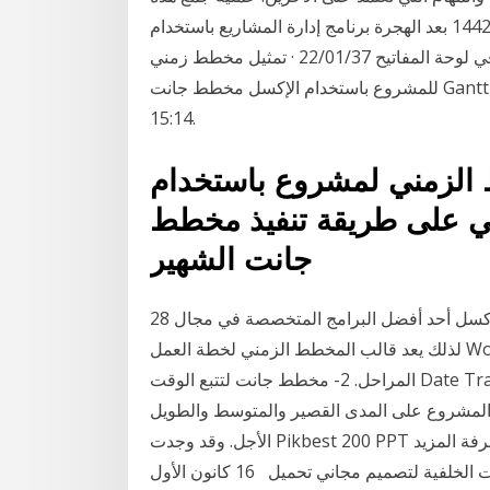
25‏‏/3‏‏/1442 بعد الهجرة برنامج إدارة المشاريع باستخدام ms project. شارك الان . 800 sar. المدة تغيير
شاشة العرض إلى مخطط جانت; اختصارات العرض في لوحة المفاتيح 22/01/37 · تمثيل مخطط زمني
للمشروع باستخدام الإكسل مخطط جانت Gantt Chart - Duration: 15:14. منجي غانم 10,194 views
15:14.
الزمني لمشروع باستخدام
 على طريقة تنفيذ مخطط
جانت الشهير
28 تشرين الثاني (نوفمبر) 2018 يُعتبر برنامج مايكروسوفت إكسل أحد أفضل البرامج المتخصصة في مجال
لذلك يعد قالب المخطط الزمني لخطة العمل Work Plan Timeline template مناسبًا لمشروع متعدد
المراحل. 2- مخطط جانت لتتبع الوقت Date Track Gantt Project مبادرة مفتوحة المصدر تهدف إلى إنشاء
ام المشروع على المدى القصير والمتوسط والطويل
الأجل. وقد وجدت Pikbest 200 PPT تصميم قوالب صور للاستخدام التجاري الشخصي. لمعرفة المزيد
مخطط جانت القوالب والرسومات أو ناقلات الملفات الخلفية لتصميم مجاني تحميل 16 كانون الأول