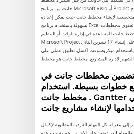
بدء في تصميم هل حاولت من قبل استيراد مخطط
جانت من برنامج Microsoft Visio أو Project إلى برنامج PowerPoint؟ إذا كانت الإجابة نعم، فأنت تعلم أن
برامج متخصصة لإنشاء مخطط جانت حيث يمكن إعداده
بسهولة باستخدام برنامج Excel أو برامج مشابهة. ما هي عيوب مخططات جانت. يمكن أن تحتوي مخططات
خطط جانت للمساعدة في إدارة الوقت أو التنظيم
Microsoft Project هو برنامج مصمم خصيصًا لإدارة المشاريع ولديه القدرة على إنشاء 17 تشرين الثاني
 لمشروع باستخدام ميكروسوفت اكسل. تطبيق عملي على
ين مخططات جانت في PowerPoint مع
طوات بسيطة. استخدام Gantter لإنشاء مشروع
مخطط جانت . Gantter هو أداة مجانية على الانترنت التي
إلى معرفة كل المهام الفردية المطلوبة لإكمال
المهام التي تعتمد على الآخرين. عملية جمع هذه