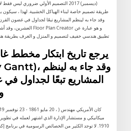
(ديسمبر) 2017 التصميم الأولي ضروري ليس
طريقة تصميم خاصة لبناء الهياكل الخشبية. لهذا ، سيكون 
العشرين، وقد أشار له بأنه
تطبيق هندسي خفيف لتصميم و المنزل و الغرف بطريقة هندسية و اضافة الديكور و الأثاث و اعادة ترتيبها مع
المشاريع تبعًا لجداول في
وقد أشار له بأنه مخططٌ
ميكانيكي و مستشار الإدارة الذي اشتهر لعمله في تطوير 
1910. لا توجد الكثير من الخصائص الرسومية في برنامج