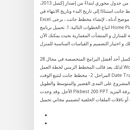
في برنامج إكسل. يمكنك إنشاء خط زمني بصورة تلقائية من جدول محوري ابتداءً من إصدار إكسل 2013،
نت استنادًا إلى تاريخ البدء وتاريخ الانتهاء في
Excel. إذا كانت لديك قائمة مهام بتاريخ البدء وتاريخ الانتهاء كما هو موضح أدناه ، لإنشاء مخطط جانت ، يرجى
اتباع الخطوات التالية: 1. تحميل برنامج Home Plan Pro لتصميم المنازل: برنامج Home Plan Pro لتصميم
 للمنازل و المنشآت المعمارية بحيث يمكنك الآن
و اختيار التصميم و القياسات المناسبة للمنزل
28 تشرين الثاني (نوفمبر) 2018 يُعتبر برنامج مايكروسوفت إكسل أحد أفضل البرامج المتخصصة في مجال
لذلك يعد قالب المخطط الزمني لخطة العمل Work Plan Timeline template مناسبًا لمشروع متعدد
المراحل. 2- مخطط جانت لتتبع الوقت Date Track Gantt Project مبادرة مفتوحة المصدر تهدف إلى إنشاء
ام المشروع على المدى القصير والمتوسط والطويل
الأجل. وقد وجدت Pikbest 200 PPT تصميم قوالب صور للاستخدام التجاري الشخصي. لمعرفة المزيد