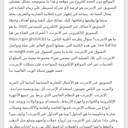
المواقع دون الحجة للخروج من موقعه و هذا ما سنوضحه بشكل تفصيلي
التسويق عبر الإنترنت هو فرصة لأي شركة لتسيطر على زمام القيادة في
مجال الصناعة، يساعد في إظهار خبرة العلامة التجارية والتعريف بخط
منتجاتها وقيمها وثقافتها، إليك نصائح حول كيفية وضع أهداف وخطة
التسويق لأعمالك عبر التسويق الالكتروني للمبتدئين 2020- ما هو
التسويق الالكتروني عبر الانترنت ؟ أشترك في القناة من هنا
https://goo.gl/ob9CB3 ما هو الانترنت؟ سؤال يطرحه أغلبية الناس، ما
هي هذه الكلمة التي بفضلها أصبح العالم على صلة وتواصل. See full list
on magltk.com التسوق عبر الانترنت. عادة ما يشير التسوق عبر
الانترنت إلى تلك العملية التي تتضمن شراء مجموعة معينة من السلع أو
الخدمات عبر أحد المواقع الإلكترونية المتواجدة على شبكات الإنترنت،
فمنذ ظهور شبكة الويب العالمية بدأ
التسويق عبر الانترنت هو الأعمال التجارية المتنامية أساسا لأن المزيد
والمزيد من الناس يقومون استخدام الإنترنت كل يوم وبنسبه متزايده .
الإنترنت. الإنترنت هو النظام العالمي الذي يربط بين جميع الأجهزة
الإلكترونية والخوادم وأجهزة الارتباط، باستخدام بروتوكولات، ويوجد عدة
أنواع من شبكات الإنترنت فمنها الخاصة والعامة والأكاديمية وشبكات
تجارية وحكومية ما هو التداول؟ وما هو التداول عبر الانترنت؟ وكيف يتم؟
وعلى ماذا نتداول عبر الانترنت من ازواج عملات واسهم وسلع مثل الذهب
والنفط وايضا السندات والعملات الرقمية, لكل من يريد اجابات وطريق