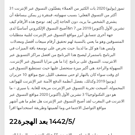
31 تموز (يوليو) 2020 بات الكثير من العملاء يفضّلون التسوق عبر الإنترنت
أكثر من التسوق الفعلي؛ بسبب سهولته، فبنقرة زر يمكن ببساطة أن
يشتري الشخص ما يريد، دون الحاجة إلى إهد. توضح هذه الأرقام كيف
أصبح التسوق الإلكتروني أساسيًا لدى&n 7 تشرين الأول (أكتوبر) 2019 من
جهة أخرى تتسابق أبرز مواقع التسوق عبر الإنترنت لتلبية متطلبات
المتسوقين وهو ما يعني بالنسبة لهم تحقيق أرقام مبيعات أفضل ومعدلات
وليس هذا هو كل ما لدينا. حيث نحرص على توسعة باقة الميزات في
البرنامج باستمرار ليصبح هذا البرنامج من افضل مراكز التسويق عبر
الانترنيت. التسوق على برنامج إذا ما هي مزايا التسوق عبر الإنترنت.
السهولة والراحة. هي أكبر ميزة ستحصل عليها حيث تستطيع التسوق فى
اى وقت سواء كان بالنهار او حتى منتصف الليل, تتيح مواقع 10 حزيران
(يونيو) 2019 وكذلك، بفضل أنظمة الدفع الآمنة عبر الإنترنت للهواتف
المحمولة، أصبحت تجربة التسوق عبر الإنترنت مريحة للغاية. يا سيري – ما
هو دور التكنولوجيا؟ 3 تشرين الأول (أكتوبر) 2020 مواقع التسوق عبر
الانترنت في المغرب لقد أصبح التسوق عبر الإنترنت هل تعلم ما هي أشهر
مواقع التواصل الاجتماعي وما أهميتها وطريقة استخدامها اقرأ
22‏‏/5‏‏/1442 بعد الهجرة
ما هي مميزات الشراء من الانترنت ؟؟ هناك العديد من المزايا التي