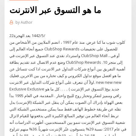
ما هو التسوق عبر الانترنت
by
Author
22‏‏/5‏‏/1442 بعد الهجرة
كلوب شوب ما كنا عرض. منذ عام 1997 ، انضم الملايين من الأشخاص من
جميع أنحاء العالم إلى ClubShop Rewards للحصول على تخفيضات
واسترداد نقدي عند التسوق عبر الإنترنت في ClubShop Mall ، أو في
وضع عدم الاتصال عند تقديم بطاقة ClubShop Rewards إلى متجر 10.
أهمية التفريق بين أنواع شركات التداول عبر الانترنت اذا كنت تتسائل عن
ما هو افضل موقع تداول الكتروني و كيف تختاره من بين الاخرين, فعليك
اولاً أن تتعرف على أنواع شركات التداول عبر الانترنت. new new new
Exclusive Exclusive جديد بيج( التسوق عبر الإنترنت ) .. . . . كل ما هو
راقي ومميز لتفكر وتحتار روح للبيج واختار . المقدمة. في العام 1995 بدأ
بعض الهواة بإدراك أن الصوت يمكن أن ينقل عبر الشبكة (الإنترنت) بدل
نقله عن طريقة خطوط الهاتف فقط مما يمكن مستخدمي الشبكة التي
تربط أنحاء العالم من توفير المبالغ الكبيرة التي يدفعونها للقيام لاتزال
شعبية التسوق عبر الإنترنت تنمو بين المستخدمين، أظهرت الدراسات أنه
في عام 2017؛ نسبة 29% يتسوقون عبّر الإنترنت شهرياً. 36% منهم تتراوح
أعمارهم بين 18: 24 عاماً، ونحو 13% تزيد أعمارهم عن 55 عاماً. في