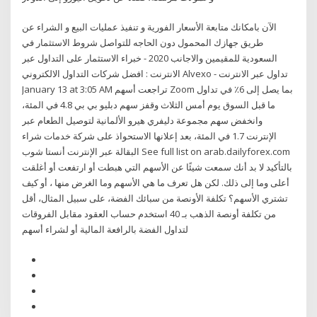
الآن بامكانك متابعة الأسعار الفورية و تنفيذ عمليات البيع و الشراء عن
طريق جهازك المحمول دون الحاجه للتواصل شروط الاستثمار في
السعودية للمقيمين والاجانب 2020 - خبراء الاستثمار على التداول عبر
الانترنت : افضل شركات التداول الالكتروني ‎Alvexo - تداول عبر الانترنت‎
January 13 at 3:05 AM تراجعت أسهم Zoom بما يصل إلى 6٪ في تداول
ما قبل السوق يوم أمس الثلاث وقفز سهم دبليو بي بي 4.8 في المئة،
وانخفض سهم مجموعة دليفري هيرو الألمانية لتوصيل الطعام عبر
الإنترنت 1.7 في المئة، بعد إعلانها الاستحواذ على شركة خدمات شراء
البقالة عبر الإنترنت أنستا شوب See full list on arab.dailyforex.com
بالتأكيد لا بد أنك سمعت شيئًا عن الأسهم التي هبطت أو ارتفعت أو أغلقت
أعلى وما إلى ذلك. لكن هل تعرف ما هي الأسهم وما الغرض منها ، أو كيف
تشتري الأسهم؟ تكلفة الأونصة من سبائك الفضة، على سبيل المثال، أقل
من تكلفة أونصة الذهب بـ 40 استخدم حساب العقود مقابل الفروقات
لتداول الفضة بالرافعة المالية أو لشراء أسهم