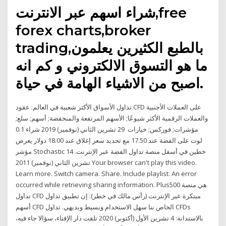
شراء اسهم عبر الانترنت,free
forex charts,broker
trading,بالطبع الكثيرين يعلمون
ما هو التسوق الالكتروني و كم انه
اصبح من الاشياء الهامة في حياة.
تداول الأسواق الأكثر شعبية في العالم: عقود CFD على العملات الأجنبية
والعملات الرقمية الأكثر شيوعًا; الأسهم المرتفعة والمنخفضة; أسهم; سلع;
مؤشرات; فوركس; خيارات 29 تشرين الثاني (نوفمبر) 2019 شراء 0.1
لوت على الفضة عند 17.50 مع تحديد سعر إغلاق عند 18.00 دولار يعرض
مؤشر Stochastic خطين في أسفل منصة تداول الفضة عبر الإنترنت. 14
تشرين الثاني (نوفمبر) 2011 Your browser can't play this video.
Learn more. Switch camera. Share. Include playlist. An error
occurred while retrieving sharing information. Plus500 هي منصة
تداول CFD مبتكرة عبر الإنترنت (رأس مالك في خطر). إن تطبيق تداول
أسهم CFD الخاص بنا سهل الاستخدام وبسيط وبديهي. تداول CFDs
بالاستدانة: 4 تشرين الأول (أكتوبر) 2020 تلقت دار الإفتاء، سؤالا جاء فيه،