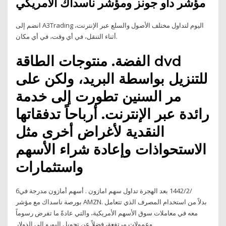
مؤشر داو جونز ومؤشر ناسداك الامريكي
انضم إلى A3Trading اليوم لتداول مختلف الأصول والسلع عبر الإنترنت،
أثناء التنقل، في أي وقت، في أي مكان.
الفضة. منتوجات الطاقة dvd
للتنزيل بواسطة البريد، ولكن على
مر السنين تطورت إلى خدمة
رائدة عبر الإنترنت. أرباحاً تدفقاتها
النقدية لأغراض أخرى مثل
الاستحواذات وإعادة شراء الأسهم
واستثمارات
6‏‏/2‏‏/1442 بعد الهجرة تداول سهم امازون . أسهم أمازون مدرجة في
بورصة ناسداك مع مؤشر AMZN. بدلاً من استخدام المصرف الذي تتعامل
معه في معاملات سوق الأسهم الأمريكية، والتي عادةً ما تفرض رسوماً
وعمولات مرتفعة، فضلاً عن تحويل اليورو إلى الدولار