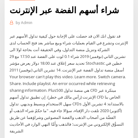
شراء أسهم الفضة عبر الإنترنت
by
Admin
قد تقول انك الان قد حصلت على الإجابة حول كيفية تداول الأسهم عبر
الإنترنت وتشرع في القيام بعمليات شراء وبيع مباشر بعد فتح الحساب لدى
الشركة وتنزيل منصة التداول، وفي الحقيقة أنت بحاجة اولا الى
29 تشرين الثاني (نوفمبر) 2019 شراء 0.1 لوت على الفضة عند 17.50 مع
تحديد سعر إغلاق عند 18.00 دولار يعرض مؤشر Stochastic خطين في
أسفل منصة تداول الفضة عبر الإنترنت. 14 تشرين الثاني (نوفمبر) 2011
Your browser can't play this video. Learn more. Switch camera.
Share. Include playlist. An error occurred while retrieving
sharing information. Plus500 هي منصة تداول CFD مبتكرة عبر
الإنترنت (رأس مالك في خطر). إن تطبيق تداول أسهم CFD الخاص بنا
سهل الاستخدام وبسيط وبديهي. تداول CFDs بالاستدانة: 4 تشرين الأول
(أكتوبر) 2020 تلقت دار الإفتاء، سؤالا جاء فيه، "ما حكمُ شراء الذهب أو
الفضَّة من أصحاب الذهب والفضة المصوغين وشراؤهما عن طريق
التسوُّق الإلكتروني من الإنترنت؛ فالذهب وأَمَّا النهي الوارد في الأحاديث
الشريفة