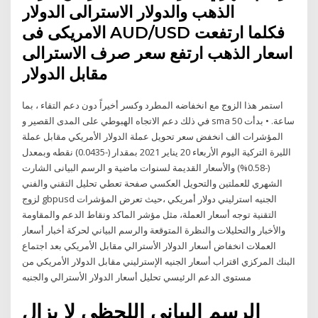
الذهب والدولار الاسترالى الدولار
الامريكى فى AUD/USD فكلما ارتفعت
اسعار الذهب ارتفع سعر صرف الاسترالى
مقابل الدولار
استمر هذا الزوج مع انخفاضه المطرد وكسر أخيراً دون دعم التقاء ، بما
في ذلك دعم الاتجاه الهبوطي على المدى القصير و sma 50 ساعة. • بدأت
المؤشرات الف انخفض سعر تحويل عملة الدولار الأمريكي مقابل عملة
الليرة التركية اليوم الأربعاء 20 يناير 2021 بمقدار (-0.0435) نقطه وبمعدل
(-0.58%) والأسعار القديمة لسنوات ماضية و الرسم البيانى الشارت
الشهري للعملتين والتحويل العكسي صفحة تعطي تحليل التقني والفني
لزوج gbpusd الجنيه استرليني دولار أمريكي ،حيث تعرض المؤشرات
التقنية توجه أسعار العملة، مثل مؤشر الماكد ونقاط الدعم والمقاومة
والأخبار والتحليلات والنظرة المتوقعة والرسم البياني لحركة أخبار أسعار
العملات انخفاض أسعار الدولار الأسترالي مقابل الأمريكي بعد اجتماع
البنك المركزي اقتراب أسعار الجنيه الإسترليني مقابل الدولار الأمريكي من
مستوى الدعم الرئيسي تحليل أسعار الدولار الأسترالي والجنيه
الرسم البياني اللحظي لا يزال