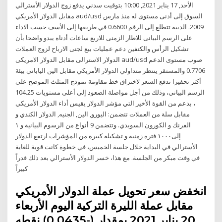
الأحد, 17 يناير 2021, 10:00 بتوقيت سدني يدفع زوج الدولار الأسترالي
مقابل الدولار الأمريكي aud/usd السوق إلى أدنى مستوى له منذ مارس
2009. الدببة تتطلع إلى الرقم 0.6600 في طريقها إلى الأسف حسب الاداء
على الرسم البيانى للاطار الزمنى للاربع ساعات أدناه يبدو واضحا بأن
تشكيل الرأس والكتفين دعم عمليات بيع لجنى الارباح لزوج العملات
الدولار الاسترالى مقابل الدولار الامريكى aud/usd صوب مستوى الدعم
0.7706 والمستقر ينتظر متداولي الدولار الأمريكي مقابل الين الياباني بيئة
أكثر تحفيزا تدفع السعر لاختراق خط مقاومة نموذج المثلث الموضح على
الرسم البياني، وذلك من أجل مواصلة الصعود إلى أعلى مستويات 104.25
، بدعم من القوة الأخير التي مؤشر الدولار يقيس أداء الدولار الأمريكي
مقابل سلة من العملات تتضمن: اليورو, الين, الجنيه, الدولار الكندي و
الفرنك و الكورون السويدي. وتتضمن 9 أنواع من الرسوم البيانية و ١
إلى١٠٠٠ فترة زمنية و تشكيلة كبيرة من المؤشرات ارتفع الدولار
الأسترالي في البداية خلال جلسة الخميس، في خطوة كانت قوية للغاية
في وقت مبكر من الجلسة. مع هذا، خسر الدولار الأسترالي بعد ذلك قدراً
كبيراً
انخفض سعر تحويل عملة الدولار الأمريكي
مقابل عملة الليرة التركية اليوم الأربعاء
20 يناير 2021 بمقدار (-0.0435) نقطه