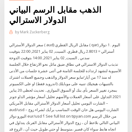
الذهب مقابل الرسم البياني
الدولار الاسترالي
by
Mark Zuckerberg
سعر الدولار الأسترالي ( aud) مقابل الريال القطري ( qar) اليوم . 1 دولار
أسترالي = 2.8013 ريال قطري. السبت, 02 يناير 2021, 22:00 بتوقيت
سدني , السبت, 02 يناير 2021, 14:00 بتوقيت الدوحة
تذبذب الدولار الاسترالي في نطاق ضيق مائل نحو الارتفاع خلال الجلسة
الآسيوية لنشهد ارتداده للجلسة الثامنة في أثنى عشرة جلسات من الأدنى
له منذ 17 من أيار/مايو سعر الدولار والذهب وجميع العملات اشترك
بالتنبيهات هيجيلك تنبيه على موبايلك (اندرويد فقط) او على الكمبيوتر
بمجرد تغيير السعر بأى بنك أو السوق الموازى.. تحديث لحظى 20 يناير,
2021 التداول على أسعار العملات والأسهم تحليل أسعار مؤشر الداو جونز
– الشارت اليومي تحليل أسعار الدولار الأسترالي مقابل الأمريكي
aud/usd – الشارت اليومي هل حان الوقت المناسب برأيك لشراء زوج
اليورو دولار eur/usd ؟ See full list on tipyan.com من خلال الرسم
البياني التالي نلاحظ أن ، زوج الدولار الأسترالي مقابل الفرنك يتداول في
اتجاه هابط سواء كان قصير ،متوسط أو حتي طويل حيث أن ، الزوج قد