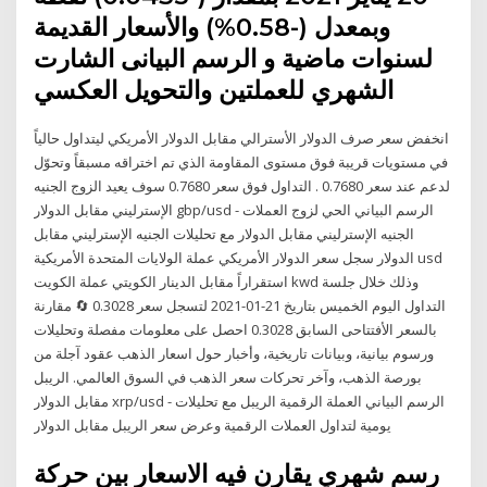
وبمعدل (-0.58%) والأسعار القديمة
لسنوات ماضية و الرسم البيانى الشارت
الشهري للعملتين والتحويل العكسي
انخفض سعر صرف الدولار الأسترالي مقابل الدولار الأمريكي ليتداول حالياً
في مستويات قريبة فوق مستوى المقاومة الذي تم اختراقه مسبقاً وتحوّل
لدعم عند سعر 0.7680 . التداول فوق سعر 0.7680 سوف يعيد الزوج الجنيه
الإسترليني مقابل الدولار gbp/usd - الرسم البياني الحي لزوج العملات
الجنيه الإسترليني مقابل الدولار مع تحليلات الجنيه الإسترليني مقابل
الدولار سجل سعر الدولار الأمريكي عملة الولايات المتحدة الأمريكية usd
استقراراً مقابل الدينار الكويتي عملة الكويت kwd وذلك خلال جلسة
التداول اليوم الخميس بتاريخ 21-01-2021 لتسجل سعر 0.3028 🔄 مقارنة
بالسعر الأفتتاحى السابق 0.3028 احصل على معلومات مفصلة وتحليلات
ورسوم بيانية، وبيانات تاريخية، وأخبار حول اسعار الذهب عقود آجلة من
بورصة الذهب، وآخر تحركات سعر الذهب في السوق العالمي. الريبل
مقابل الدولار xrp/usd - الرسم البياني العملة الرقمية الريبل مع تحليلات
يومية لتداول العملات الرقمية وعرض سعر الريبل مقابل الدولار
رسم شهري يقارن فيه الاسعار بين حركة