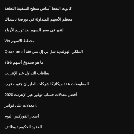
كابوت النفط أساس سطح السفينة اللطخة
معظم الأسهم المتداولة في بورصة ناسداك
التغير في سعر السهم بعد توزيع الأرباح
Vix مخطط الاسهم
Quazione الملكي الهولندية شل بي إل سي فئة أ
ما هو صندوق أسهم نافا؟
بطاقات التداول عبر الإنترنت
المفاوضات عقد ميكانيكا شركات الطيران جنوب غرب
أفضل معدلات حساب توفير عبر الإنترنت 2020
معدلات على فواتير t
أسعار الفوركس اليوم
العقود الحكومية وظائف