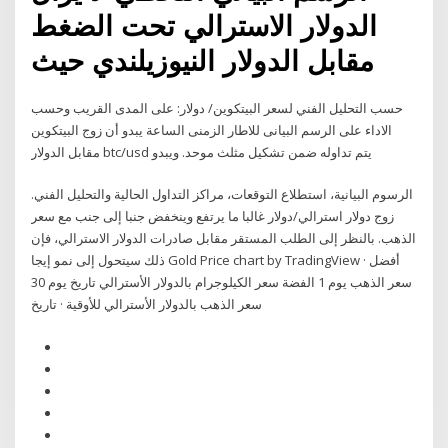
الدولار الاسترالي تحت الضغط
مقابل الدولار النيوزيلندي حيث
حسب التحليل الفني لسعر البيتكوين/ دولار: على المدى القريب وحسب
الاداء على الرسم البيانى للاطار الزمنى الساعة يبدو أن زوج البيتكوين
مقابل الدولار btc/usd يتم تداوله ضمن تشكيل مثلث موحد. ويبدو
الرسوم البيانية، استطلاع التوقعات، مراكز التداول الحالية والتحليل الفني.
زوج دولار استرالي/دولار غالبا ما يرتفع وينخفض جنبا إلى جنب مع سعر
الذهب. بالنظر إلى الطلب المستقر مقابل صادرات الدولار الاسترالي، فإن
ذلك سيتحول إلى نمو إيجا Gold Price chart by TradingView · أفضل
سعر الذهب يوم 1 الفضة سعر الكيلوجرام بالدولار الأسترالي تاريخ يوم 30
سعر الذهب بالدولار الأسترالي للأوقية · تاريخ