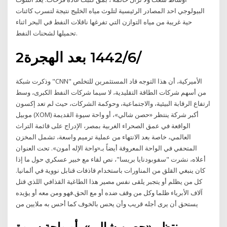
البيولوجي احد المصادر الرئيسية لتلوث مياه الخليج نتيجة لتسرب كائنات
حية غريبة من مياه التوازن التي تفرغها ناقلات النفط في البحر اثناء
تحميلها لشحنات النفط.
2‏‏/6‏‏/1442 بعد الهجرة
وذكرت شبكة "CNN" الأميركية، أن هذا التوجه قاد المستثمرين للتخلص
من أسهم شركات الطاقة التقليدية، لا سيما شركات النفط الكبرى، وسط
ارتفاع الرقابة البيئية، والاجتماعية، وحوكمة الشركات، حيث لم تعد إكسون
موبيل (XOM) أكبر شركة ينتظر «حصن شالي»، أو واحة سيوة القديمة
الواقعة في عمق الصحراء الغربية بمصر، الإدراج على قائمة التراث
العالمي، خاصة بعد الانتهاء من عملية ترميم واسعة، تشمل المخزن
المتحفي في الواحة المعروفة أيضاً بـ«واحة الإله أمون». تحت العنوان
أعلاه، نشرت "سفوبودنايا بريسا"، نص لقاء مع خبير عسكري حول ما إذا
كان ينبغي القلق من المناورات باستخدام قاذفات قنابل نووية في ألمانيا.
كل من يظلم أو يتجبر يلقى نفس مصير هذا الطاغية القذافي اللذي قتل
آلاف الأبرياء ظلما وكل من وقف ضده أو مع الحق.فهو ومن معه أو يؤيده
يستحق أن يرى أجله قريب وأن يحس بالخوف كما أحس به ملايين من
ينتظر «حصن شالي»، أو واحة سيوة