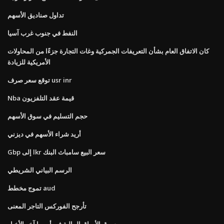
تداول صناديق الأسهم
النفط في جنوب غرب آسيا
كان الاتفاق العام بشأن التعريفات الجمركية وغات التجارة جزءًا من المحاولات
الأمريكية للزيادة
توقع سعر صرف usr inr
Nba قيمة عقد التلفزيون
حجم التسليم في سوق الأسهم
أريد شراء الأسهم في ديزني
Gbp إلى lkr سعر البيع سامباث البنك
الرسم البياني الشريطي
تموج مخطط aud
تأرجح الفوركس التاجر المعنى
سوق الأوراق المالية في أوروبا آخر الأخبار