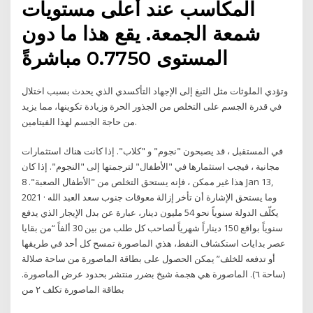
المكاسب عند أعلى مستويات
شمعة الجمعة. يقع هذا ما دون
المستوى 0.7750 مباشرةً
وتؤدي الملوثات مثل التبغ إلى الإجهاد التأكسدي الذي يحدث بسبب اختلال
في قدرة الجسم على التخلص من الجذور الحرة وزيادة تكوينها، مما يزيد
من حاجة الجسم لهذا الفيتامين.
في المستقبل ، قد يصبحون "نجوم" و "كلاب". إذا كانت هناك استثمارات
مجانية ، فيجب استثمارها في "الأطفال" لترجمتها إلى "النجوم". إذا كان
هذا غير ممكن ، فإنه يستحق التخلص من "الأطفال الصعبة". 8 Jan 13,
2021 · وما يستحق الإشارة أن تأخر إزالة معوقات جنوب سعد العبد الله
يكلّف الدولة سنوياً نحو 54 مليون دينار، عبارة عن بدل الإيجار الذي يدفع
سنوياً بواقع 150 ديناراً شهرياً لصاحب كل طلب من بين 30 ألفاً “من بقايا
عصر بدايات استكشاف النفط، هذي الماصورة تمسح كل أحد في طريقها
أو تدفعه للخلف” يمكن الحصول على بطاقة الماصورة من ساحة صلالة
(ساحة ٦). الماصورة هي هجمة شيخ بضرر منتشر بحدود عرض الماصورة.
بطاقة الماصورة تكلف ٢ من