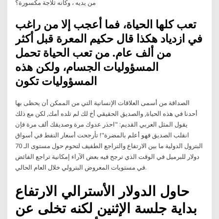
من يديه ، وكأنه ثلاجة مكسورة؟
تعب كلها الحياة، فما أعجب إلا من راغب
في ازدياد هكذا قال حكيم المعرة قبل أكثر
من ألف عام. من تعب الحياة تحمل
المسؤوليات الجسام، ولكن هذه
المسؤوليات تكون
الصداقة من أسمى العلاقات الإنسانية التي من الممكن أن يحظى بها
أحدنا في هذه الحياة, والصديق الحقيقي أخ لك لم تلده أمك, لكن مع ذلك
يقول المثل العربي القديم: "احذر عدوك مرة وصديقك ألف مرة فإن
انقلب الصديق فهو أعلم بالمضرة"! تأرجحت أسعار النفط في أسواق
البترول الدولية ما بين الارتفاع والتراجع الطفيف لتحوم حول مستوى الـ 70
دولار للبرميل في الوقت الذي ترجح فيه بعض الآراء إمكانية تراجع الفائض
في مستويات المعروض البترولي خلال العام الحالي.
حاول الدولار الأسترالي الارتفاع
بداية جلسة الإثنين لكنه تخلى عن