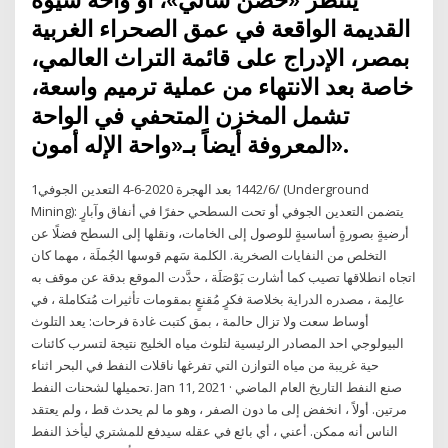
القديمة الواقعة في عمق الصحراء الغربية
بمصر، الإدراج على قائمة التراث العالمي،
خاصة بعد الانتهاء من عملية ترميم واسعة،
تشمل المخزن المتحفي في الواحة
المعروفة أيضاً بـ«واحة الإله أمون».
1‏‏/6‏‏/1442 بعد الهجرة 2020-6-4 التعدين الجوفي (Underground
Mining): يتضمن التعدين الجوفي أو تحت السطحي حفرًا في أنفاق وآبارٍ
أرضيةٍ بصورةٍ أساسيةٍ للوصول إلى الخامات، ونقلها إلى السطح فضلًا عن
التخلص من النفايات الصخرية. الكلمة سَهم قوسها الجُملَة ، مهما كان
اتجاه انطلاقها تصيب كما أشارت بَوْصَلَة ، حدَّدت الموقع بدقة عن موقف به
عالِمة ، مصدره الدراية بخلاصة فكرٍ مُقنعٍ بمقومات تأثيرات مُتكاملة ، في
أوساط سعت ولا تزال حالمة ، بمق كتبت غادة فرحات: يعد التلوث
البيولوجي احد المصادر الرئيسية لتلوث مياه الخليج نتيجة لتسرب كائنات
حية غريبة من مياه التوازن التي تفرغها ناقلات النفط في البحر اثناء
تحميلها لشحنات النفط. Jan 11, 2021 · صنع النفط التاريخ العام الماضي
مرتين. أولاً ، انخفض إلى ما دون الصفر ، وهو ما لم يحدث قط ، ولم يعتقد
الناس أنه ممكن. أعني ، أي بائع في عقله سيدفع للمشتري ليأخذ النفط