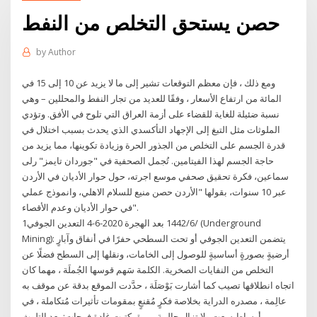
حصن يستحق التخلص من النفط
by
Author
ومع ذلك ، فإن معظم التوقعات تشير إلى ما لا يزيد عن 10 إلى 15 في
المائة من ارتفاع الأسعار ، وفقًا للعديد من تجار النفط والمحللين – وهي
نسبة ضئيلة للغاية للقضاء على أزمة العراق التي تلوح في الأفق. وتؤدي
الملوثات مثل التبغ إلى الإجهاد التأكسدي الذي يحدث بسبب اختلال في
قدرة الجسم على التخلص من الجذور الحرة وزيادة تكوينها، مما يزيد من
حاجة الجسم لهذا الفيتامين. تُجمل الصحفية في "جوردان تايمز" رلى
سماعين، فكرة تحقيق صحفي موسع اجرته، حول حوار الأديان في الأردن
عبر 10 سنوات، بقولها "الأردن حصن منيع للسلام الاهلي، وانموذج عملي
في حوار الأديان وعدم الأقصاء".
1‏‏/6‏‏/1442 بعد الهجرة 2020-6-4 التعدين الجوفي (Underground
Mining): يتضمن التعدين الجوفي أو تحت السطحي حفرًا في أنفاق وآبارٍ
أرضيةٍ بصورةٍ أساسيةٍ للوصول إلى الخامات، ونقلها إلى السطح فضلًا عن
التخلص من النفايات الصخرية. الكلمة سَهم قوسها الجُملَة ، مهما كان
اتجاه انطلاقها تصيب كما أشارت بَوْصَلَة ، حدَّدت الموقع بدقة عن موقف به
عالِمة ، مصدره الدراية بخلاصة فكرٍ مُقنعٍ بمقومات تأثيرات مُتكاملة ، في
أوساط سعت ولا تزال حالمة ، بمق كتبت غادة فرحات: يعد التلوث