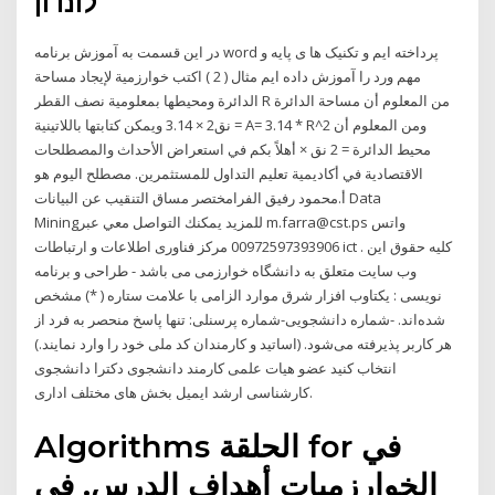
לונדון
در این قسمت به آموزش برنامه word پرداخته ایم و تکنیک ها ی پایه و
مهم ورد را آموزش داده ایم مثال ( 2 ) اكتب خوارزمية لإيجاد مساحة
الدائرة ومحيطها بمعلومية نصف القطر R من المعلوم أن مساحة الدائرة
= نق2 × 3.14 ويمكن كتابتها باللاتينية A= 3.14 * R^2 ومن المعلوم أن
محيط الدائرة = 2 نق × أهلاً بكم في استعراض الأحداث والمصطلحات
الاقتصادية في أكاديمية تعليم التداول للمستثمرين. مصطلح اليوم هو
أ.محمود رفيق الفرامختصر مساق التنقيب عن البيانات Data
Miningللمزيد يمكنك التواصل معي عبر m.farra@cst.ps واتس
00972597393906 مرکز فناوری اطلاعات و ارتباطات ict . کلیه حقوق این
وب سایت متعلق به دانشگاه خوارزمی می باشد - طراحی و برنامه
نویسی : یکتاوب افزار شرق موارد الزامی با علامت ستاره ( *) مشخص
شده‌اند. -شماره دانشجویی-شماره پرسنلی: تنها پاسخ منحصر به فرد از
هر کاربر پذیرفته می‌شود. (اساتید و کارمندان کد ملی خود را وارد نمایند.)
انتخاب کنید عضو هیات علمی کارمند دانشجوی دکترا دانشجوی
کارشناسی ارشد ایمیل بخش های مختلف اداری.
Algorithms الحلقة for في
الخوارزميات أهداف الدرس. في