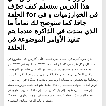
هذا الدرس ستتعلم كيف تعرّف
الحلقة for في الخوارزميات و في
جافا, كما سنوضح لك تماماً ما
الذي يحدث في الذاكرة عندما يتم
تنفيذ الأوامر الموضوعة في
الحلقة.
لدي خبرة كبيرة في العمل الحر، عملت على أكثر من 100 مشروع في
مستقل، وكل تقييماتي كاملة ولله الحمد. ==== لماذا توظفني ==== لدي
معرفة عميقة بمنصة ووردبريس ونظامها الداخلي وشفرتها البرمجية،
يمكنني التحكم بووردبريس تحكما كبيرا. هل تريد متجرا إلكترونيا مميزا
ومختلفا مع تخصيص به سامانه اتوماسیون تغذیه دانشگاه خوارزمی تهران
خوش آمدید الجواب ببساطة: إن هذا الطفل يتّبع في عقله خوارزميةً معينةً
إن صح التعبير، تقوده إلى برّ الأمان. حيث إن حافة السرير تساوي في
عقله المستجدّ النقطة 1، وعملية سقوطه في الهواء تساوي النقطة 2،
وشعوره بألم الرضّ تساوي النقطة ج.