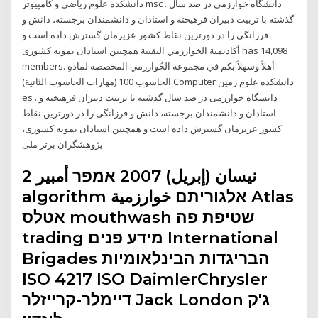
دانشکده علوم ریاضی و کامپیوتر msc . دانشگاه خوارزمی در صد سال
گذشته با تربیت دبیران فرهیخته و استادان و دانشمندان برجسته، دانش و
فرزانگی را در دورترین نقاط کشور عزیزمان گسترش داده است و
همچنین استادان نمونه کشوری ‎أكاديمية الخوارزمي التقنية‎ has 14,098
members. ‎أهلاً وسهلاً بكم في مجموعة الخُوارزمي المخصصة لمادةِ
الحاسوب 100 (مهارات الحاسوب الثانية) Computer دانشکده علوم زمین
es . دانشگاه خوارزمی در صد سال گذشته با تربیت دبیران فرهیخته و
استادان و دانشمندان برجسته، دانش و فرزانگی را در دورترین نقاط
کشور عزیزمان گسترش داده است و همچنین استادان نمونه کشوری،
پژوهشگران برتر ملی
2 نيسان (إبريل) 2007 אמפר أمبير
algorithm אלגוריתם خوارزمية Atlas
אטלס mouthwash שטיפת פה
trading מידע פנים International
Brigades הבריגדות הבינלאומיות
ISO 4217 ISO DaimlerChrysler
דיימלר-קרייזלר Jack London ג'ק