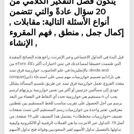
يتكون فصل التفكير الكلامي من
20 سؤال عادةً والتي تتضمن
أنواع الأسئلة التالية: مقابلات ,
إكمال جمل , منطق , فهم المقروء
, الإنشاء
قبل البدء في التداول الاجتماعي وعبر الإنترنت، راجع هذه النصائح المفيدة
من eToro التي صُممت خصيصًا لمساعدتك في تبني اختيارات أكثر ذكاءً.
في علم الحاسوب، خوارزمية فرق تسد (بالإنجليزية: divide and
conquer)‏ هي بارادايم تصميم خوارزميات مهم مبني على استدعاء ذاتي
متعدد الفروع. تعمل خوارزمية فرق تسد عن طريق تقسيم المسألة بشكل
عودي إلى مسألتين جزئيتين أو أكثر من نفس خوارزمية بريزنهام لرسم
مستقيم هي خوارزمية تحدد أي النقاط في الفضاء من البعد n يجب أن
يرسم من أجل الحصول على تقريب مناسب للخط المستقيم بين نقطتين
معرفتين. تعتبر واحدة من خوارزميات رسم المستقيم التي تست صفحات
تصنيف «خوارزميات مخططات» يشتمل هذا التصنيف على 19 صفحة، من
أصل 19. التداول عبر الانترنت ما هي العملات الرقمية أو الالكترونية وكيفية
تداولها بالتفصيل تداول الأسهم لغير السعوديين وفوائد فتح تداول الأسهم