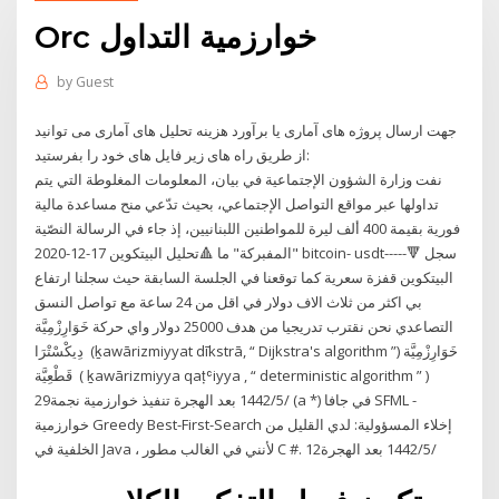
Orc خوارزمية التداول
by
Guest
جهت ارسال پروژه های آماری یا برآورد هزینه تحلیل های آماری می توانید
از طریق راه های زیر فایل های خود را بفرستید:
نفت وزارة الشؤون الإجتماعية في بيان، المعلومات المغلوطة التي يتم
تداولها عبر مواقع التواصل الإجتماعي، بحيث تدّعي منح مساعدة مالية
فورية بقيمة 400 ألف ليرة للمواطنين اللبنانيين، إذ جاء في الرسالة النصّية
"المفبركة" ما 🔺تحليل البيتكوين 17-12-2020 bitcoin- usdt-----🔻 سجل
البيتكوين قفزة سعرية كما توقعنا في الجلسة السابقة حيث سجلنا ارتفاع
بي اكثر من ثلاث الاف دولار في اقل من 24 ساعة مع تواصل النسق
التصاعدي نحن نقترب تدريجيا من هدف 25000 دولار واي حركة خَوَارِزْمِيَّة
دِيكْسْتْرَا ‎ (ḵawārizmiyyat dīkstrā, “ Dijkstra's algorithm ”) خَوَارِزْمِيَّة
قَطْعِيَّة ‎ ( ḵawārizmiyya qaṭʿiyya , “ deterministic algorithm ” )
29‏‏/5‏‏/1442 بعد الهجرة تنفيذ خوارزمية نجمة (a *) في جافا SFML -
خوارزمية Greedy Best-First-Search إخلاء المسؤولية: لدي القليل من
الخلفية في Java ، لأنني في الغالب مطور C #. 12‏‏/5‏‏/1442 بعد الهجرة