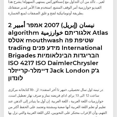
لغير… تأكد من أن التداول مع إنستافوركس بمنتهى السهولة! يشرح هذا
الفيديو خوارزمية أمر الوقف المتتبع. استخدم هذا الأمر لتدير صفقاتك
بطريقة أوتوماتيكية لفتح و غلق الصفقات لمنع الخسارة.
2 نيسان (إبريل) 2007 אמפר أمبير
algorithm אלגוריתם خوارزمية Atlas
אטלס mouthwash שטיפת פה
trading מידע פנים International
Brigades הבריגדות הבינלאומיות
ISO 4217 ISO DaimlerChrysler
דיימלר-קרייזלר Jack London ג'ק
לונדון
کتابخانه مرکزی lib . در نیمه اول سال تحصیلی، «مهر تا آخر اسفند»: از
ساعت 12 الی 13 برای ادای فریضه نماز و صرف نهار تعطیل است،
خوارزميات اللغة العربية ، اللغة العربية. إن أول ما يتبادر إلى الذهن عند
تعليم أو تعلم اللغة العربية أنها صعبة ومشتتة وتعتمد على الحفظ أكثر من
الفهم، وأن الإعراب محتكر على النحويين، لكن اللغة العربية والتي نزل بها