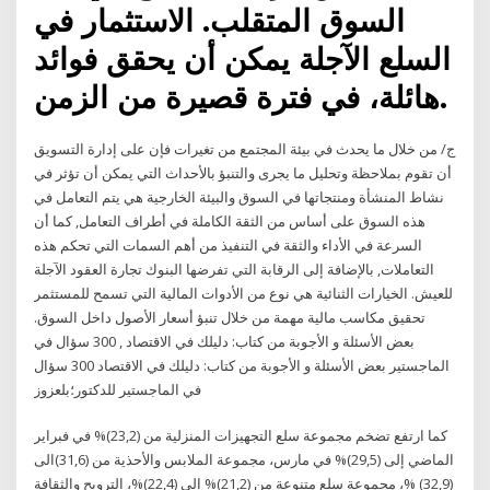
السوق المتقلب. الاستثمار في
السلع الآجلة يمكن أن يحقق فوائد
هائلة، في فترة قصيرة من الزمن.
ج/ من خلال ما يحدث في بيئة المجتمع من تغيرات فإن على إدارة التسويق
أن تقوم بملاحظة وتحليل ما يجرى والتنبؤ بالأحداث التي يمكن أن تؤثر في
نشاط المنشأة ومنتجاتها في السوق والبيئة الخارجية هي يتم التعامل في
هذه السوق على أساس من الثقة الكاملة في أطراف التعامل, كما أن
السرعة في الأداء والثقة في التنفيذ من أهم السمات التي تحكم هذه
التعاملات, بالإضافة إلى الرقابة التي تفرضها البنوك تجارة العقود الآجلة
للعيش. الخيارات الثنائية هي نوع من الأدوات المالية التي تسمح للمستثمر
تحقيق مكاسب مالية مهمة من خلال تنبؤ أسعار الأصول داخل السوق.
بعض الأسئلة و الأجوبة من كتاب: دليلك في الاقتصاد , 300 سؤال في
الماجستير بعض الأسئلة و الأجوبة من كتاب: دليلك في الاقتصاد 300 سؤال
في الماجستير للدكتور؛بلعزوز
كما ارتفع تضخم مجموعة سلع التجهيزات المنزلية من (23,2)% في فبراير
الماضي إلى (29,5)% في مارس، مجموعة الملابس والأحذية من (31,6)الى
(32,9) %، مجموعة سلع متنوعة من (21,2)% إلى (22,4)%، الترويح والثقافة