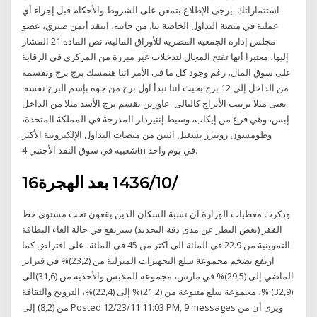
استثماراتك. يرجى الإطلاع بتمعن على الشروط والأحكام قبل إجراء أي
عملية في منصة التداول الخاصة بنا. من جانبه، انتقد أيمن صبري، عضو
مجلس إدارة الجمعية المصرية للأوراق المالية، نص المادة 21 المشار
إليها، معتبرا أنها تفتح المجال لتدخلات غير مبررة من المركزي في الرقابة
على سوق المال، رغم وجود كل ما فى الأمر اننا هنمسك برج برج ونقسمه
من الداخل إلى 12 برج بحيث اننا نبدأ اول برج من جوه بإسم البرج نفسه.
يعنى مثلا ترتيب الأبراج كالتالى. عاوزين نقسم برج الأسد مثلا من الداخل
إبس، وهي فرع من إيكاب، وسيط إنتيردلر المدرجة في المملكة المتحدة،
وطومسون رويترز تشغيل اثنين من منصات التداول الإلكترونية الأكثر
شعبية في سوق النقد الأجنبي 4tn في يوم واحد.
16‏‏/10‏‏/1436 بعد الهجرة
وذكرت معطيات الوزارة ان نسبة السكان الذين يقعون تحت مستوى خط
الفقر (بغض النظر عن مدى دقة التحديد) سترتفع في حالة الغاء البطاقة
التموينية من 22.9 في المائة الى اكثر من 45 في المائة، على افتراض كما
ارتفع تضخم مجموعة سلع التجهيزات المنزلية من (23,2)% في فبراير
الماضي إلى (29,5)% في مارس، مجموعة الملابس والأحذية من (31,6)الى
(32,9) %، مجموعة سلع متنوعة من (21,2)% إلى (22,4)%، الترويح والثقافة
من (8,2) إلى Posted 12/23/11 11:03 PM, 9 messages ‫ويرى أن من