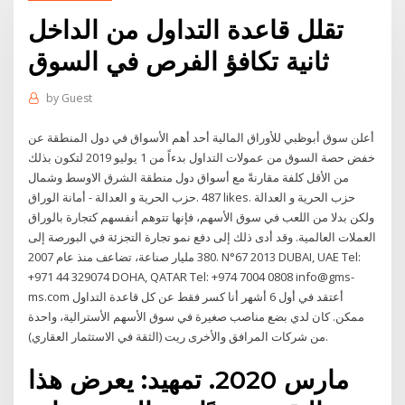
تقلل قاعدة التداول من الداخل
ثانية تكافؤ الفرص في السوق
by
Guest
أعلن سوق أبوظبي للأوراق المالية أحد أهم الأسواق في دول المنطقة عن
خفض حصة السوق من عمولات التداول بدءاً من 1 يوليو 2019 لتكون بذلك
من الأقل كلفة مقارنةً مع أسواق دول منطقة الشرق الاوسط وشمال
بالوراق‎ ولكن بدلا من اللعب في سوق الأسهم، فإنها تتوهم أنفسهم كتجارة
العملات العالمية. وقد أدى ذلك إلى دفع نمو تجارة التجزئة في البورصة إلى
380 مليار صناعة، تضاعف منذ عام 2007. ‫‪N°67 2013‬‬ ‫‪DUBAI, UAE‬‬ ‫‪Tel:
+971 44 329074‬‬ ‫‪DOHA, QATAR‬‬ ‫‪Tel: +974 7004 0808‬‬ ‫‪info@gms-
ms.com‬‬ أعتقد في أول 6 أشهر أنا كسر فقط عن كل قاعدة التداول
ممكن. كان لدي بضع مناصب صغيرة في سوق الأسهم الأسترالية، واحدة
من شركات المرافق والأخرى ريت (الثقة في الاستثمار العقاري).
مارس 2020. تمهيد: يعرض هذا