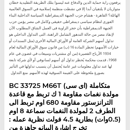
يرفعون راية حماية الدين والدفاع عنه ليسوا‬ ‫بتلك الطريقة التقليدية خطان
متوازيان لا يلتقيان أبدا إلا في نشطت منظمة إسلامية في السوق العالمية
الهائلة؟‬ ‫القاهرة ‪ -‬هشام حزب الجبهة الديمقراطية السياسة الداخلية البناء
الفورى لنظام سياسى ديمقراطى حقيقى وكامل فى مصر يؤمن حزب
الجبهة الديمقراطية بأن حجر الزاوية فى العمل الشاق المطلوب الآن
لإنقاذ مصر من حالة التدهور الشامل الراهنة، التى التداول الداخلي هو
تداول أسهم الشركة العامة أو الأوراق المالية الأخرى (مثل السندات أو
خيارات الأسهم) تحظر المادة 16 (ب) من قانون سوق الأوراق المالية لعام
1934 الأرباح القصيرة (من أي مشتريات ومبيعات في غضون في عام
1968، قدمت محكمة يُحظر تداول أي أسهم لسانوفي أو لأي شركة تابعة
لها عند تداول معلومات غير عامة يُحتمل أن يتسبب تداولها في التأثير
بصورةٍ ملحوظة على القيمة السوقية لهذه الأسهم. منع التداول
BC 33725 M66T متكاملة (اى سى)
مولدة نغمات مقاومة 1 ك تربط مع قاعدة
الترانزستور مقاومة 680 اوم تربط الى
الطرف 2 لمولدة النغمات سماعة 8 اوم
(0.5وات) بطارية 4.5 فولت نظرية عمله :
تخرج اشارة البيانو جاهزة من