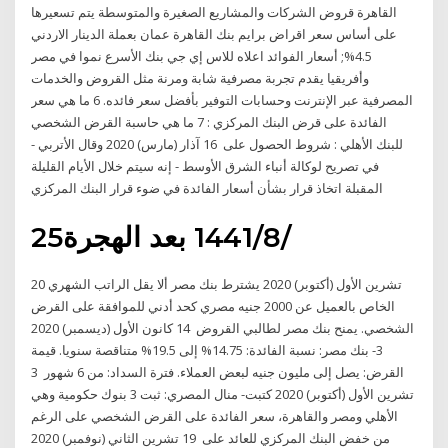
القاهرة قروض الشركات والمشاريع الصغيرة والمتوسطة يتم تسعيرها
على أساس سعر اقراض برايم بنك القاهرة عمان بعملة الدينار الاردني
4.5%; أسعار الفوائد اعلاه للاس إي جي بنك الأسرع نموا في مصر
وأفريقيا يقدم تجربة مصرفية شابة ومرنة مثل القروض والخدمات
المصرفية عبر الإنترنت وحسابات التوفير بأفضل سعر فائده. 6 ما هي سعر
الفائدة على قرض البنك المركزي : 7 ما هي حاسبة القرض الشخصي
للبنك الأهلي : شروط الحصول على 16 آذار (مارس) 2020 وقال الأتربي -
في تصريح لوكالة أنباء الشرق الأوسط - إنه سيتم خلال الأيام القليلة
المقبلة اتخاذ قرار بشأن أسعار الفائدة في ضوء قرار البنك المركزي
25‏‏/8‏‏/1441 بعد الهجرة
20 تشرين الأول (أكتوبر) 2020 يشترط بنك مصر ألا يقل الراتب الشهري
الخاص بالعميل عن 2000 جنيه مصري كحد أدني للموافقة على القرض
الشخصي. يمنح بنك مصر لطالبي القروض 14 كانون الأول (ديسمبر) 2020
3- بنك مصر: نسبة الفائدة: 14.75% إلى 19.5% متناقصة سنويا. قيمة
القرض: يصل إلى مليون جنيه لبعض العملاء. فترة السداد: من 6 شهور 3
تشرين الأول (أكتوبر) 2020 كتبت- منال المصري: ثبت 3 بنوك حكومية وهي
الأهلي ومصر والقاهرة، سعر الفائدة على القرض الشخصي على الرغم
من خفض البنك المركزي للعائد على 19 تشرين الثاني (نوفمبر) 2020