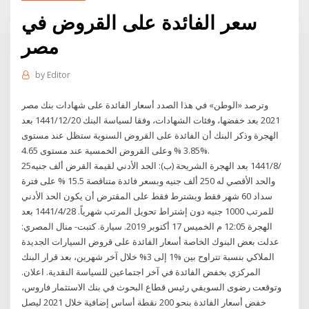
سعر الفائدة على القروض في
مصر
by
Editor
وترصد «الوطن» في هذا الصدد أسعار الفائدة على شهادات بنك مصر
2021 بعد خفضها، وفئات الشهادات، وفقا لسياسة البنك 20‏‏/12‏‏/1441 بعد
الهجرة وذكر البنك أن الفائدة على القروض السنوية ستظل عند مستوى
3.85 % وعلى القروض الخمسية عند مستوى 4.65%.
25‏‏/8‏‏/1441 بعد الهجرة الشريحة (ب): الحد الأدني لقيمة القرض ألف جنيه
والحد الأقصي له 250 ألف جنيه وبسعر فائدة متناقصة 15.5 % على فترة
سداد 60 شهر فقط ويشترط فقط على المقترض أن يكون الحد الأدني
للمرتب 1000 جنيه دون إشتراط تحويل المرتب شهرياً. 28‏‏/4‏‏/1441 بعد
الهجرة 12:05 م الخميس 17 أكتوبر 2019. سيارة. كتبت- منال المصري:
عدلت بعض البنوك الخاصة أسعار الفائدة على قروض السيارات الجديدة
الملاكي بنسبة تتراوح بين %1 إلى 3% خلال آخر شهرين، بعد قرار البنك
المركزي بخفض الفائدة في آخر اجتماعين للسياسة النقدية. اعلان.
وتوقعت رضوى السويفي رئيس قطاع البحوث في بنك الاستثمار فاروس،
خفض أسعار الفائدة بنحو 200 نقطة أساس إضافية خلال 2021 ليصل