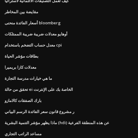
كيف تعمل التصنيفات الائتمانية لأستراليا
مقايضة بين المخاطر
أسعار الفائدة منحنى bloomberg
أوهايو معدلات ضريبة ضريبة الممتلكات
معدل حساب التضخم باستخدام cpi
بطاقات مؤشر الحياة
معدلات كازا بريميرا
ما هي خيارات مدرسة التجارة
تحقق من حالة ei الخاصة بك على الإنترنت
بارك الصفقات كالامازو
ر مشروع قانون سعر الفائدة الرسم البياني
ماذا يظهر مؤشر التنمية البشرية (hdi) عن هذه المنطقة الفرعية
مساعد الراتب التجاري