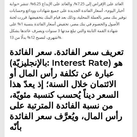
العائد على الإقراض إلى 7.25%، والعائد على الإيداع 6.25%. تنشر «بوابة
أخبار اليوم»، أسعار الفائدة الجديدة على جميع شهادات وودائع وحسابات
توفير بنك مصر بالعملة المحلية، وذلك بعد قيام البنك بتخفيضها. قررت لجنة
الأصول والخصوم في بنك مصر، تخفيض أسعار الفائدة بنسبة 1% على
شهادة القمة الثابتة والتي تبلغ مدتها 3 سنوات ويصرف عائدها بشكل
شهري، لتصبح 12% بدلًا من 13%.
تعريف سعر الفائدة. سعر الفائدة
(بالإنجليزيّة: Interest Rate) هو
عبارة عن تكلفة رأس المال أو
الائتمان خلال السنة؛ إذ يعدّ هذا
السعر ديناً يُحسب كنسبة مئويّة،
من نسبة الفائدة المترتبة على
رأس المال، ويُعرَّف سعر الفائدة
بأنّه