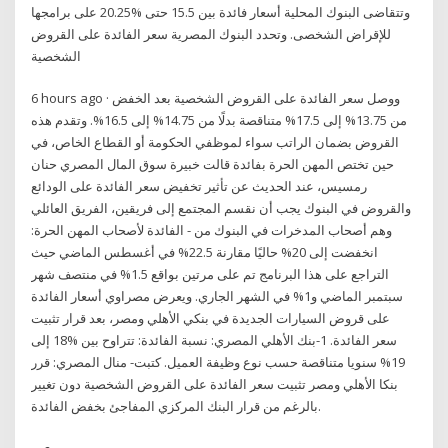
وتتقاضى البنوك المحلية أسعار فائدة بين 15.5 حتى %20.25 على برامجها
للإقراض الشخصى. وتحدد البنوك المصرية سعر الفائدة على القروض
الشخصية
6 hours ago · ووصل سعر الفائدة على القروض الشخصية بعد الخفض
من 13.75% إلى 17.5% متناقصة بدلًا من 14.75% إلى 16.5%. وتقدم هذه
القروض بضمان الراتب سواء لموظفي الحكومة أو القطاع الخاص، في
حين تختص المهن الحرة بفائدة قالت خبيرة سوق المال المصري حنان
رمسيس، عند الحديث عن تأثير تخفيض سعر الفائدة على الودائع
والقروض في البنوك يجب أن نقسم المجتمع إلى فريقين، الفريق العائلي
وهم أصحاب المدخرات في البنوك من - الفائدة لأصحاب المهن الحرة:
انخفضت إلى 20% حاليًا مقارنة 22.5% في أغسطس الماضي حيث
التراجع على هذا البرنامج تم على مرتين بواقع 1.5% في منتصف شهر
سبتمبر الماضي و1% في الشهر الجاري. ويعرض مصراوي أسعار الفائدة
على قروض السيارات الجديدة في بنكي الأهلي ومصر، بعد قرار تثبيت
سعر الفائدة. 1-بنك الأهلي المصري: نسبة الفائدة: تتراوح بين %18 إلى
19% سنويا متناقصة حسب نوع وظيفة العميل. كتبت- منال المصري: قرر
بنكا الأهلي ومصر تثبيت سعر الفائدة على القروض الشخصية دون تغيير
بالرغم من قرار البنك المركزي المفاجئ بخفض الفائدة.