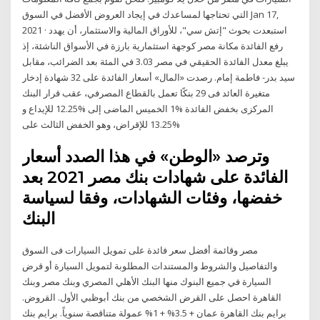
التي تحتاجها لمساعدك في إيجاد العروض الأفضل في السوق Jan 17,
2021 · استبعدت بحوث "إتش سي"، للأوراق المالية والاستثمار، أن يهدد
رفع الفائدة مكانة مصر كوجهة استثمارية بارزة في الأسواق الناشئة، إذ
يبلغ معدل الفائدة الحقيقي في مصر 3.03 في المئة بعد الضرائب، مقابل
سيد بدر- فاطمة إمام. رصدت «المال» أسعار الفائدة على 32 شهادة إدخار
متغيرة العائد فى 29 بنكًا تعمل بالقطاع المصرفي، عقب قرار البنك
المركزى بخفض الفائدة %1 الخميس الماضى إلى %12.25 للإيداع و
%13.25 للإقراض، وهو الخفض الثالث على
وترصد «الوطن» في هذا الصدد أسعار
الفائدة على شهادات بنك مصر 2021 بعد
خفضها، وفئات الشهادات، وفقا لسياسة
البنك
مصر وقائمة أفضل سعر فائدة على تمويل السيارات فى السوق
والتفاصيل والشروط والمستندات المطلوبة لتمويل السيارة أو قرض
السيارة في جميع البنوك منها البنك الأهلي المصري وبنك مصر وبنك
القاهرة احصل على القرض الشخصي من بنك أبوظبي الأول. القروض.
برايم بنك القاهرة عمان + 3.5% + 1% عمولة متناقصة سنوياً. برايم بنك