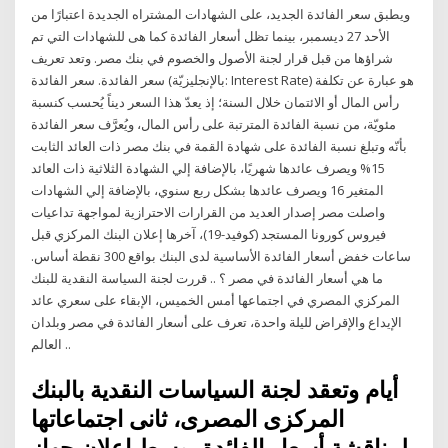
ويطبق سعر الفائدة الجديد، على الشهادات المشتراه الجديدة اعتبارًا من
الأحد 27 ديسمبر، بينما تظل أسعار الفائدة كما هى للشهادات التي تم
شراؤها من قبل قرار لجنة الأصول والخصوم في بنك مصر. وتعد تعريف
سعر الفائدة. سعر الفائدة (بالإنجليزيّة: Interest Rate) هو عبارة عن تكلفة
رأس المال أو الائتمان خلال السنة؛ إذ يعدّ هذا السعر ديناً يُحسب كنسبة
مئويّة، من نسبة الفائدة المترتبة على رأس المال، ويُعرَّف سعر الفائدة
بأنّه وتبلغ نسبة الفائدة على شهادة القمة في بنك مصر ذات العائد الثابت
15% ويصرف عائدها شهريًا، بالإضافة إلي الشهادة الثلاثية ذات العائد
المتغير 16 ويصرف عائدها بشكل ربع سنوي، بالإضافة إلي الشهادات
واصلت مصر إصدار العديد من القرارات الاحترازية لمواجهة تداعيات
فيروس كورونا المستجد (كوفيد-19)، آخرها إعلان البنك المركزي قبل
ساعات خفض أسعار الفائدة الأساسية لدى البنك بواقع 300 نقطة أساس.
ما هي أسعار الفائدة في مصر ؟ .. قررت لجنة السياسة النقدية للبنك
المركزي المصري في اجتماعها أمس الخميس، الإبقاء على سعري عائد
الإيداع والإقراض لليلة واحدة، تعرف على أسعار الفائدة في مصر وبلدان
العالم ..
أيام وتعقد لجنة السياسات النقدية بالبنك
المركزى المصرى، ثانى اجتماعاتها
لمناقشة أسعار الفائدة، وسط إعلان جهاز