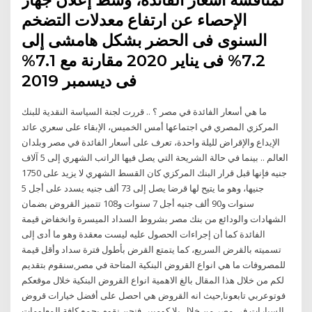
الإحصاء عن ارتفاع معدلات التضخم
السنوى فى الحضر بشكل هامشى إلى
7.2% فى يناير 2020 مقارنة مع 7.1%
فى ديسمبر 2019
ما هي أسعار الفائدة في مصر ؟ .. قررت لجنة السياسة النقدية للبنك
المركزي المصري في اجتماعها أمس الخميس، الإبقاء على سعري عائد
الإيداع والإقراض لليلة واحدة، تعرف على أسعار الفائدة في مصر وبلدان
العالم .. بينما في حالة الشريحة التي يصل فيها الراتب الشهري إلى 5 آلاف
جنيه فإنها قبل قرار البنك المركزي كان القسط الشهري لا يزيد على 1750
جنيها، وهو ما يتيح لها قرضا يصل إلى 73 ألف جنيه يسدد على أجل 5
سنوات و90 ألف جنيه أجل 7 سنوات و108 تتميز القروض بضمان
الشهادات والودائع من بنك مصر بشروط السداد الميسرة وانخفاض قيمة
الفائدة كما أن إجراءات الحصول عليه ليست معقدة وهو ما أدى إلى
تسميته بالقرض السريع، كما يتمتع القرض بأطول فترة سداد وأقل قيمة
للمصروفات ما هي انواع القروض البنكية المتاحة في مصر,سنقوم بتقديم
لكم من خلال هذا المقال بالغ الاهمية انواع القروض البنكية خلال موقعكم
فوتوعربي تابعونا,حيث انه القروض هي احصل على أفضل خيارات قروض
السيارات في مصر من خلال يلا كومبير. فنحن نقوم بجمع كافة المعلومات