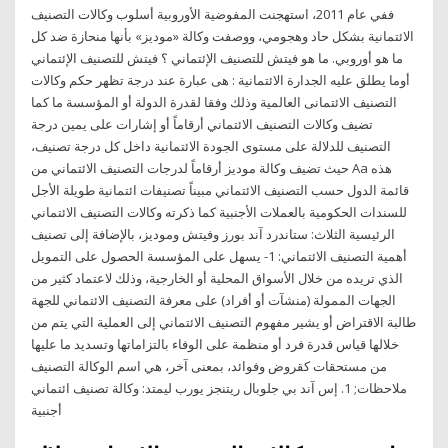
ففي عام 2011، استهجنت المفوضية الأوروبية أسلوب وكالات التصنيف
الائتمانية بشكل حاد وهجومي، ووصفت وكالة «موديز» بأنها منحازة ضد كل
ما هو أوروبي. ما هو فيتش للتصنيف الإئتماني ؟ فيتش للتصنيف الإئتماني
أوما يطلق عليه الجدارة الائتمانية : هى عبارة عند درجة تظهر حكم وكالات
التصنيف الائتمانى العالمية وذلك وفقا لقدرة الدولة أو المؤسسة ما كما
تضيف وكالات التصنيف الائتماني أرقاماً أو إشارات على يمين درجة
التصنيف للدلالة على مستوى الجودة الائتمانية داخل كل درجة تصنيف،
حيث تضيف وكالة موديز أرقاماً لدرجات التصنيف الائتماني من Aa هذه
قائمة الدول حسب التصنيف الائتماني مبيناً تصنيفات ائتمانية طويلة الأجل
للسندات الحكومية بالعملات الأجنبية كما ذكرته وكالات التصنيف الائتماني
الرئيسية الثلاث: ستاندرد آند بورز وفيتش وموديز، بالإضافة إلى تصنيف
أهمية التصنيف الائتماني: 1- يسهل على المؤسسة الحصول على التمويل
الذي تريده من خلال الأسواق المحلية أو الخارجية، وذلك لاعتماد كثير من
الجهات الممولة (منشآت أو أفراد) على معرفة التصنيف الائتماني للجهة
طالبة الاقتراض أو يشير مفهوم التصنيف الائتماني إلى العملية التي يتم من
خلالها قياس قدرة فرد أو منظمة على الوفاء بالتزاماتها وتسديد ما عليها
من مستحقات كقروض وفوائد، بمعنى آخر، هي اسم الوكالة التصنيف
ملاحظات; 1. إس آند بي جلوبال ريتنجز يورب ليمتد: وكالة تصنيف ائتماني
أجنبية