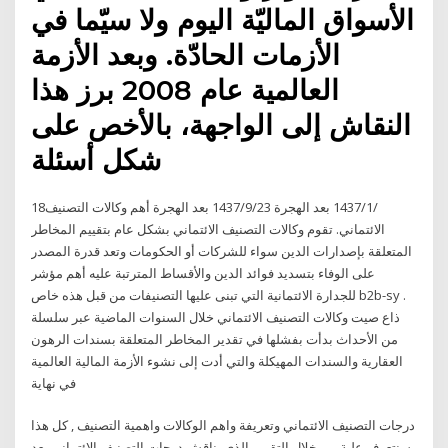
الأسواق الماليّة اليوم ولا سيّما في
الأزمات الحادّة. وبعد الأزمة
العالمية عام 2008 برز هذا
النقاش إلى الواجهة، بالأخص على
شكل أسئلة
18‏‏/1‏‏/1437 بعد الهجرة 23‏‏/9‏‏/1437 بعد الهجرة أهم وكالات التصنيف
الائتماني. تقوم وكالات التصنيف الائتماني بشكل عام بتقييم المخاطر
المتعلقة بإصدارات الدين سواء للشركات أو الحكومات وتعد قدرة المصدر
على الوفاء بتسديد فوائد الدين والأقساط المترتبة عليه أهم مؤشر
للجدارة الائتمانية التي تبنى عليها التصنيفات من قبل هذه خاص b2b-sy .
ذاع صيت وكالات التصنيف الائتماني خلال السنوات الماضية عبر سلسلة
من الأحداث بدأت بفشلها في تقدير المخاطر المتعلقة بسندات الرهون
العقارية والسندات المهيكلة والتي أدت إلى نشوء الأزمة المالية العالمية
في نهاية
درجات التصنيف الائتماني وتعريفة واهم الوكالات واهمية التصنيف , كل هذا
سنتعرف علية من خلال التقرير الذي يناقش درجات التصنيف الائتماني بعد