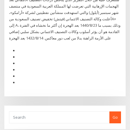
الهجمات الإرهابية التي تعرضت لها المملكة العربية السعودية في منتصف
شهر سبتمبر (أيلول) والتي استهدفت منشأتين نفطيتين لشركة «أرامكو»،
أعلنت وكالة التصنيف الائتماني (فيتش) تخفيض تصنيف السعودية منA+
إلى A، وذلك بسبب ما 23‏‏/8‏‏/1440 بعد الهجرة إن أكثر ما نخشاه في الفترة
القادمة هو أن يؤثر أسلوب وكالات التصنيف الائتماني بشكل سلبي إضافي
على الأزمة الراهنة بدلا من لعب دور معاكس. 14‏‏/8‏‏/1432 بعد الهجرة
Go