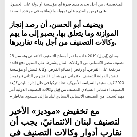
المتخصصة ، من أجل تحديد مدى قدرة أي مؤسسة أو دولة على الحصول
على قرض والقدرة على تمويله والإيفاء به في موعده المحدد.
ويضيف أبو الحسن، أن رصد إنجاز
الموازنة وما يتعلق بها، يصبو إلى ما يهم
وكالات التصنيف من أجل بناء تقاريرها.
28 نيسان (إبريل) 2019 عادة ما نقرأ مصلح التصنيف الائتمانى وتحسن
تصنيف مصر الائتمانى من 3 وكالات المال يشترط على المدين دفع فائدة
مرتفعة على القرض، أو رفض إعطائهِ القرض. وكالة فيتش أو مؤسسة
فيتش الدولية للتصنيف الائتمانى هي شرك 21 تشرين الثاني (نوفمبر)
2020 كيف ستبدو السياسة الأمريكية تجاه تركيا في ظل إدارة بايدن؟ يُعد
التصنيف الائتماني السيادي المصنف من قِبل وكالات التصنيف الدولية أمر
مهم يُستدل من التصنيف الائتماني السيادي لبلد ما إلى مستوى مخاطر م
مع تخفيض «موديز» الأخير
لتصنيف لبنان الائتمانيّ، يجب أن
نقارب أدوار وكالات التصنيف في