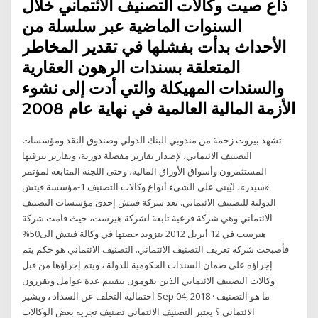
ذاع صيت وكالات التصنيف الائتماني خلال
السنوات الماضية عبر سلسلة من
الأحداث بدأت بفشلها في تقدير المخاطر
المتعلقة بسندات الرهون العقارية
والسندات المهيكلة والتي أدت إلى نشوء
الأزمة المالية العالمية في نهاية عام 2008
تشهد بيروت زحمة من مندوبي البنك الدولي وصندوق النقد ومؤسسات
التصنيف الائتماني، لإصدار تقارير مفصلة دورية، وتقارير يترقبها
المستثمرون وأسواق الأوراق المالية، وحتى اللجنة المتابعة لمؤتمر
«سيدر»، ليُبنى على الشيء أنواع وكالات التصنيف 1-مؤسسة فيتش
الدولية للتصنيف الائتماني. تعد شركة فيتش إحدى مؤسسات التصنيف
الائتماني وهي شركة فرعية تابعة لشركة هيرست، حيث قامت شركة
هيرست في 12 أبريل 2012 بتزويد حصتها في وكالة فيتش الى50%
فأصبحت شركة تعريف التصنيف الائتماني. التصنيف الائتماني هو حكم يتم
إجراؤه على ضمان السندات الحكومية للدولة ، ويتم إجراؤها من قبل
وكالات التصنيف الائتماني الذين يقومون بتقييم عدة عوامل ويقررون
احتمالية التخلف عن السداد ، ويشير Sep 04, 2018 · ما هو التصنيف
الائتماني ؟ يعتبر التصنيف الائتماني تصنيف تجريه بعض الوكالات