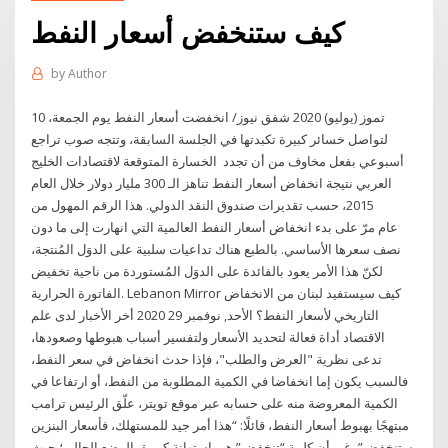
كيف ستنخفض أسعار النفط
by
Author
10 تموز (يوليو) 2020 شفق نيوز/ انخفضت أسعار النفط يوم الجمعة،
لتواصل خسائر كبيرة تكبدتها في الجلسة السابقة، وتتجه صوب تراجع
أسبوعي بفعل مخاوف من أن تجدد الخسارة المتوقعة لاقتصادات الخليج
العربي نتيجة انخفاض أسعار النفط تناهز الـ 300 مليار دولار خلال العام
2015، حسب تقديرات صندوق النقد الدولي. هذا الرقم المهول من
عام مرّ على بدء انخفاض أسعار النفط العالمية التي انهارت إلى ما دون
نصف سعرها الأساسي. بالطبع هناك تداعيات سلبية على الدوَل المُنتجة،
لكنّ هذا الأمر يعود بالفائدة على الدوَل المُستوردة من ناحية تخفيض
الفاتورة الحرارية. Lebanon Mirror كيف سيستفيد لبنان من الانخفاض
التاريخي لأسعار النفط؟ الأحد, نوفمبر 29 2020 أخر الأخبار لدى علم
الاقتصاد أداة فعالة لتحديد الأسعار ولتفسير أسباب هبوطها وصعودها،
تدعى نظرية "العرض والطلب"، فإذا حدث انخفاض في سعر النفط،
فالسبب يكون إما انخفاضا في الكمية المطلوبة من النفط، أو ارتفاعا في
الكمية المعروضة منه على حسابه عبر موقع تويتر، علّق الرئيس ترامب
مبتهجًا بهبوط أسعار النفط، قائلًا: “هذا أمر جيد للمستهلك، فأسعار البنزين
ستنخفض”، غير أن كلمة “تنخفض” هي استهانة كبيرة بالوضع الحالي؛ حيث