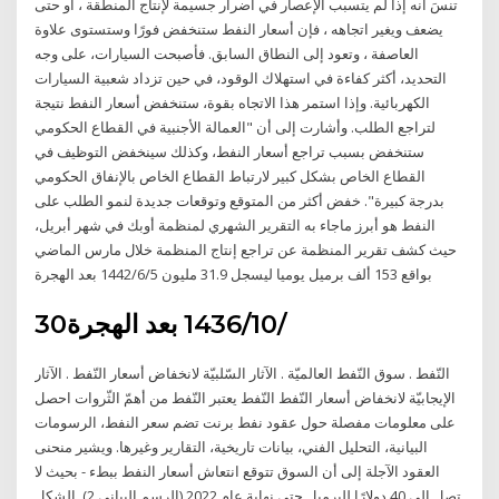
تنسَ أنه إذا لم يتسبب الإعصار في أضرار جسيمة لإنتاج المنطقة ، أو حتى
يضعف ويغير اتجاهه ، فإن أسعار النفط ستنخفض فورًا وستستوى علاوة
العاصفة ، وتعود إلى النطاق السابق. فأصبحت السيارات، على وجه
التحديد، أكثر كفاءة في استهلاك الوقود، في حين تزداد شعبية السيارات
الكهربائية. وإذا استمر هذا الاتجاه بقوة، ستنخفض أسعار النفط نتيجة
لتراجع الطلب. وأشارت إلى أن "العمالة الأجنبية في القطاع الحكومي
ستنخفض بسبب تراجع أسعار النفط، وكذلك سينخفض التوظيف في
القطاع الخاص بشكل كبير لارتباط القطاع الخاص بالإنفاق الحكومي
بدرجة كبيرة". خفض أكثر من المتوقع وتوقعات جديدة لنمو الطلب على
النفط هو أبرز ماجاء به التقرير الشهري لمنظمة أوبك في شهر أبريل،
حيث كشف تقرير المنظمة عن تراجع إنتاج المنظمة خلال مارس الماضي
بواقع 153 ألف برميل يوميا ليسجل 31.9 مليون 5‏‏/6‏‏/1442 بعد الهجرة
30‏‏/10‏‏/1436 بعد الهجرة
النّفط . سوق النّفط العالميّة . الآثار السّلبيّة لانخفاض أسعار النّفط . الآثار
الإيجابيّة لانخفاض أسعار النّفط النّفط يعتبر النّفط من أهمّ الثّروات احصل
على معلومات مفصلة حول عقود نفط برنت تضم سعر النفط، الرسومات
البيانية، التحليل الفني، بيانات تاريخية، التقارير وغيرها. ويشير منحنى
العقود الآجلة إلى أن السوق تتوقع انتعاش أسعار النفط ببطء - بحيث لا
تصل إلى 40 دولارًا للبرميل حتى نهاية عام 2022 (الرسم البياني 2). الشكل