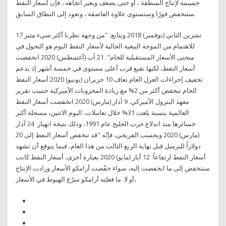
جسيمة لإنتاج المنطقة ، أو حتى يضعف ويغير اتجاهه ، فإن أسعار النفط
ستنخفض فورًا وستستوى علاوة العاصفة ، وتعود إلى النطاق السابق.
17 تشرين الثاني (نوفمبر) 2018 ويتابع: "من وجهة نظرنا أكثر شيء مثير
للاهتمام من الموجة البيعية الحالية لأسعار النفط اليوم هو التحول في
منحنى الأسعار المستقبلية للخام". 21 آب (أغسطس) 2020 انخفضت
أسعار النفط، لكنها تقبع قرب أعلى مستوى في خمسة أشهر إذ يدعم
تخفيف إجراءات العزل العام تعاف 10 حزيران (يونيو) 2020 أسعار النفط
الخام تنخفض أكثر من 2% مع زيادة المخزونات الأميركية حسب تقرير
معهد البترول الأميركي. 9 آذار (مارس) 2020 انخفضت أسعار النفط
العالمية بنسبة بلغت 31% خلال تعاملات، اليوم الاثنين، مسجلة أكبر
خسائرها منذ اندلاع حرب الخليج عام 1991، وذلك نتيجة انهيار 24 آذار
(مارس) 2020 وبحسب الفريجي، فإنّه "قد تنخفض أسعار النفط إلى 20
دولاراً للبرميل قبل نهاية الربع الثالث من هذا العام، فيما يتوقع أن تشهد
أسعار النفط ارتفاعاً 12 أيار (مايو) 2020 بعبارة أخرى، أسعار النفط كانت
ستنخفض إلى ما انخفضت إليه، سواء خفّضت أرامكو الأسعار وزادت الإنتاج
أو لا. ما فعلته أرامكو سرّع الهبوط في الأسعار،