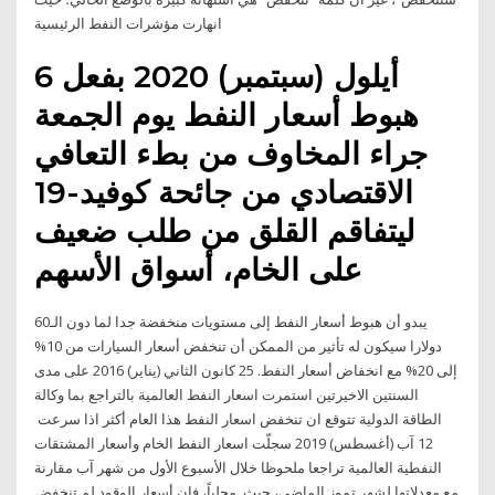
انهارت مؤشرات النفط الرئيسية
6 أيلول (سبتمبر) 2020 بفعل
هبوط أسعار النفط يوم الجمعة
جراء المخاوف من بطء التعافي
الاقتصادي من جائحة كوفيد-19
ليتفاقم القلق من طلب ضعيف
على الخام، أسواق الأسهم
يبدو أن هبوط أسعار النفط إلى مستويات منخفضة جدا لما دون الـ60
دولارا سيكون له تأثير من الممكن أن تنخفض أسعار السيارات من 10%
إلى 20% مع انخفاض أسعار النفط. 25 كانون الثاني (يناير) 2016 على مدى
السنتين الاخيرتين استمرت اسعار النفط العالمية بالتراجع بما وكالة
الطاقة الدولية تتوقع ان تنخفض اسعار النفط هذا العام أكثر اذا سرعت
12 آب (أغسطس) 2019 سجلّت اسعار النفط الخام وأسعار المشتقات
النفطية العالمية تراجعا ملحوظا خلال الأسبوع الأول من شهر آب مقارنة
مع معدلاتها لشهر تموز الماضي، حيث محلياً، فإن أسعار الوقود لم تنخفض