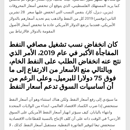
كما يريد المستهلك الفلسطيني، الذي يتوقع أن تنخفض أسعار المحروقات
(بنزين، ديزل، كاز)، بنفس النسب التي انخفض عليها سعر 28 تشرين
الثاني (نوفمبر) 2019 كل من النفط والذهب يتم تحديد أسعارهم بالدولار
الأمريكي، فعندما يرتفع الدولار الأمريكي عادة ما تنخفض أسعار الأصول
المقومة بالدولار. فالارتباط بين
كان انخفاض نسب تشغيل مصافي النفط
المفاجأة الأكبر في عام 2019، الأمر الذي
نتج عنه انخفاض الطلب على النفط الخام،
وبالتالي منع الأسعار من الارتفاع إلى ما
فوق 75 دولارا للبرميل. وعلى الرغم من
أن أساسيات السوق تدعم أسعار النفط
ما سيؤدي إلى رفع أسعار النفط. ولكن هناك استثناء وهو أن أسعار النفط
ستنخفض إذا ضرب الكساد الاقتصاد العالمي، ابتداء من الولايات المتحدة
وانتهاء باليابان. كيف سيؤثر انهيار أسعار النفط الأمريكي على السوق
الأردني؟ في الوقت ذاته على أن كلف الإنتاج بالنسبة للقطاعات الاقتصادية
ستنخفض تبعا لتوفير الفاتورة النفطية. مستقبل أسعار النفط. كذلك ، لا