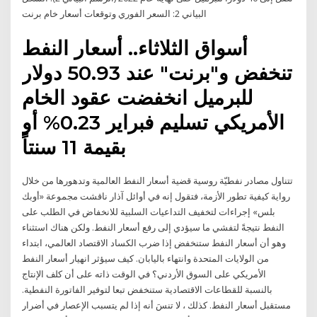
البياني 2: السعر الفوري وتوقعات أسعار خام برنت
أسواق الثلاثاء.. أسعار النفط
تنخفض و"برنت" عند 50.93 دولار
للبرميل انخفضت عقود الخام
الأمريكي تسليم فبراير 0.23% أو
بقيمة 11 سنتاً
تتناول مصادر نفطيّة روسية قضية أسعار النفط العالمية وتدهورها من خلال
رواية كيفية تطور الأزمة، فتقول إنه في أوائل آذار ناقشت مجموعة «أوبك
بلس» إجراءات لتخفيف التداعيات السلبية للانخفاض في الطلب على
النفط نتيجةً لتفشي ما سيؤدي إلى رفع أسعار النفط. ولكن هناك استثناء
وهو أن أسعار النفط ستنخفض إذا ضرب الكساد الاقتصاد العالمي، ابتداء
من الولايات المتحدة وانتهاء باليابان. كيف سيؤثر انهيار أسعار النفط
الأمريكي على السوق الأردني؟ في الوقت ذاته على أن كلف الإنتاج
بالنسبة للقطاعات الاقتصادية ستنخفض تبعا لتوفير الفاتورة النفطية.
مستقبل أسعار النفط. كذلك ، لا تنسَ أنه إذا لم يتسبب الإعصار في أضرار