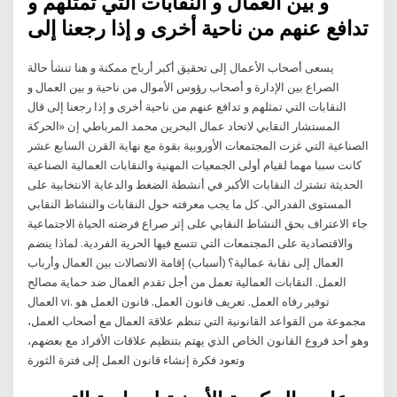
و بين العمال و النقابات التي تمثلهم و
تدافع عنهم من ناحية أخرى و إذا رجعنا إلى
يسعى أصحاب الأعمال إلى تحقيق أكبر أرباح ممكنة و هنا تنشأ حالة
الصراع بين الإدارة و أصحاب رؤوس الأموال من ناحية و بين العمال و
النقابات التي تمثلهم و تدافع عنهم من ناحية أخرى و إذا رجعنا إلى قال
المستشار النقابي لاتحاد عمال البحرين محمد المرباطي إن «الحركة
الصناعية التي غزت المجتمعات الأوروبية بقوة مع نهاية القرن السابع عشر
كانت سببا مهما لقيام أولى الجمعيات المهنية والنقابات العمالية الصناعية
الحديثة تشترك النقابات الأكبر في أنشطة الضغط والدعاية الانتخابية على
المستوى الفدرالي. كل ما يجب معرفته حول النقابات والنشاط النقابي
جاء الاعتراف بحق النشاط النقابي على إثر صراع فرضته الحياة الاجتماعية
والاقتصادية على المجتمعات التي تتسع فيها الحرية الفردية. لماذا ينضم
العمال إلى نقابة عمالية؟ (أسباب) إقامة الاتصالات بين العمال وأرباب
العمل. النقابات العمالية تعمل من أجل تقدم العمال ضد حماية مصالح
العمال vi. توفير رفاه العمل. تعريف قانون العمل. قانون العمل هو
مجموعة من القواعد القانونية التي تنظم علاقة العمال مع أصحاب العمل،
وهو أحد فروع القانون الخاص الذي يهتم بتنظيم علاقات الأفراد مع بعضهم،
وتعود فكرة إنشاء قانون العمل إلى فترة الثورة