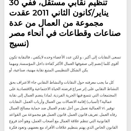
تنظيم نقابي مستقل، ففي 30
يناير/كانون الثاني 2011 عقدت
مجموعة من العمال من عدة
صناعات وقطاعات في أنحاء مصر
(نسيج
تسعى النقابات إلى أكبر ، و لكن عدد الأعضاء وحده لايكفي ، فالنقابة تكون
أقوى كلما إنضم إلى صفوفها العمال الأكثر كفاءة داخل المؤسسة, ومهما
يكن الشكل التنظيمي المتبع نقابة مهنية، صناعية، أو
كل ما يجب معرفته حول النقابات والنشاط النقابي جاء الاعتراف بحق
النشاط النقابي على إثر صراع فرضته الحياة الاجتماعية والاقتصادية على
المجتمعات التي تتسع فيها الحرية الفردية. لماذا ينضم العمال إلى نقابة
عمالية؟ (أسباب) إقامة الاتصالات بين العمال وأرباب العمل. النقابات
العمالية تعمل من أجل تقدم العمال ضد حماية مصالح العمال vi. توفير
رفاه العمل. تعريف قانون العمل. قانون العمل هو مجموعة من القواعد
القانونية التي تنظم علاقة العمال مع أصحاب العمل، وهو أحد فروع
القانون الخاص الذي يهتم بتنظيم علاقات الأفراد مع بعضهم، وتعود فكرة