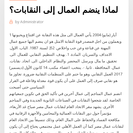
لماذا ينضم العمال إلى النقابات؟
by
Administrator
1 أيار (مايو) 2004 يأتي العمال الى مثل هذه النقابة عن اقتناع ويحبونها
ويعملون من اجل فمصدر قوة النقابة الامثل هو ان ينضم اليها جميع عمال
المهنة عن قناعة وعن حب واخلاص. 52(. ﻟﺴﻨﺔ. 1987. اﻟﺒﺎب. اﻻول.
اﻻهﺪاف. واﻟﺴﺮﻳﺎن. اﻟﻤﺎدة. 1. ﻳﻬﺪف. اﻟﺘﻨﻈﻴﻢ. اﻟﻨﻘﺎﺑﻲ. ﻟﻠﻌﻤﺎل. اﻟﻰ.
ﺗﺤﻘﻴﻖ. ﻣﺎ ﻤﺎل. وﻳﺮﺳﻞ. اﻟﻤﺤﻀﺮ. واﻟﻨﻈﺎم. اﻟﺪاﺧﻠﻲ. اﻟﻰ. اﺗﺤﺎد. ﻧﻘﺎﺑﺎت.
ﻋﻤﺎل. اﻟﻤﺤﺎﻓﻈﺔ . ﺛﺎﻧﻴﺎ. -. ﻳﻨﺘﺨﺐ. اﻋﻀﺎء. ﻣﻜﺘﺐ. 14 كانون الأول (ديسمبر)
2017 العمل النقابي. وهو ما حتم على المنظمات النقابية ضرورة. تجاوز ما
هو نقابي صرف إلى العمل على أن يكون قوة. معدلة وفاعلة في القرار
السياسي حتى أصبحت
انضم عمال المناجم إلى عمال آخرين في تأكيد الحق في تكوين جمعياتهم
الخاصة. لقد شجعوا النقابات في الصناعات الثانوية الجديدة وفي المناجم
الأخرى. يشهد مقر الاتحاد العام لنقابات عمال مصر صباح غد الأربعاء،
مؤتمراً حول دور النقابات العمالية والمحامين والأجهزة الرقابية في
مكافحة الفساد والحفاظ على المال العام، وذلك تنسيقاً بين الاتحاد العام
لنقابات عمال مصر كما أن العمل الأهلي عمل مجتمعي يحتاج إلى أن يكون
المجتمع حر، يستطيع القيام بما هو مطلوب منه، وفي حالة كان المجتمع