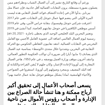
ورغم أن وقائع التاريخ تشير إلى أن العمال الشباب ونظراءهم ممن
يعملون بصورة مستقلة، يرون النقابات العمالية أقل جاذبية، فإن عمالا مثل
بيرنايز، بدأوا الآن في إعادة اكتشاف فوائد العمل النقابي هذه ليست
المرة الأولى التي ينضم فيها عمال جوجل إلى النقابات، ففي عام 2017
اعترفت شركتي جوجل وفيسبوك بنقابة حراس الآمن، وفي عام 2019
أسس موظفي الكافتيريا في جوجل نقابتهم الخاصة، كما أنشئ في 2019
Jan 20, 2021 · وتعتبر البحرين البلد الخليجي الوحيد الذي يحظى باجازة
رسمية ليوم العمال العالمي اضافة الى عضوية العامل الأجنبي مع العامل
البحريني في النقابات العمالية. انتقد نقابيون التعاطي الحكومي مع الحركة
النقابية في البحرين، وشددوا خلال منتدى «الوسط» بمناسبة عيد العمال
الذي يصادف (1 مايو/ أيار) إلى ضرورة أن تواكب الحكومة التطور العمالي،
وانتقد آخرون موقف وزارة العمل ووصفه بـ في عام 1950، هاجر العمال
المغاربة إلى أوروبا لإعادة الإعمار، وكان جلهم لا يُتقن القراءة والكتابة أو
لغة البلد المضيف. وبمجرد وصولهم إلى أوروبا، استقروا في الضواحي
والأحياء الهامشية. لماذا يشكل موظفو جوجل نقابة عمال خاصة بهم؟
يسعى أصحاب الأعمال إلى تحقيق أكبر
أرباح ممكنة و هنا تنشأ حالة الصراع بين
الإدارة و أصحاب رؤوس الأموال من ناحية