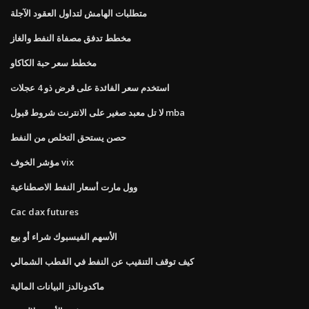
متطلبات الهامش لتداول العقود الآجلة
مخطط تدفق مصفاة النفط والغاز
مخطط سعر حبة الكاكاو
استخدم سعر الفائدة على قرض ذو 4 عجلات
لا تل معبد صغير على الانترنت شروط قبول mba
حصن يستحق التخلص من النفط
مؤشر الخوف vix
وول مارت أسعار النفط الاصطناعية
Cac dax futures
الأسهم الفيسبوك شراء أو بيع
كيف توقف التنقيب عن النفط في القطب الشمالي
ماكدونالدز البيانات المالية