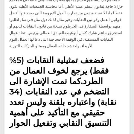
حرًا لا حاجة لقانون ينظم عمله الأهلي..أما محاسبة الجمعيات الأهلية تكون
فقط لماذا لا تسـتـفيدون من تجارب الدول الأوروبية التى يوجد فيها افضل
قوانين العمل وقوانين النقابات وخير مثال لذلك دول مثل فـرنسا , اطلبوا
منهم بواسطة السفارة فى الخرطوم نسخة من قانون النقابات لديهم أو
استخرجوه انتم شارك كمال أبوعيطةالقيادى العمالى ورئيس اتحاد عمال
النقابات المستقلة، في الوقفة الاحتجاجية التى دعا لها العمال اليوم
الأربعاء، واحتشد خلفه العمال وممثلو الحركات الثورية
فضعف تمثيلية النقابات (5%
فقط) يرجع لخوف العمال من
الطرد.كما تمت الإشارة الى
التضخم في عدد النقابات (34
نقابة) واعتباره بلقنة وليس تعدد
حقيقي مع التأكيد على أهمية
التنسيق النقابي وتفعيل الحوار