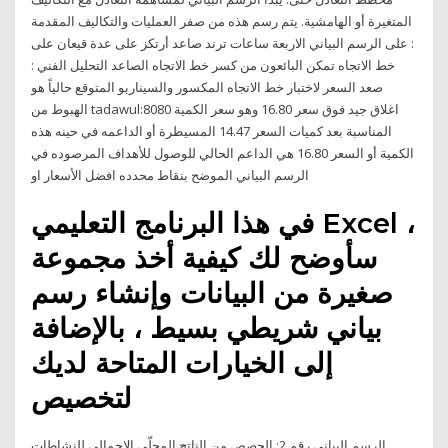
المتغيرة أو الهامشية. يتم رسم هذه من صفر العمليات والتكاليف المقدمة
: على الرسم البياني الاربعة ساعات ترند صاعد أرتكز على عدة قيعان على
خط الاتجاه تمكن البائعون من كسر خط الاتجاه الصاعد التحليل الفني :
صعد السعر لاختبار خط الاتجاه المكسور والسيناربو المتوقع حالياً هو
الهبوط من tadawul:8080 اغلاق جيد فوق سعر 16.80 وهو سعر الكمية
المناسبة بعد كميات السعر 14.47 المسيطرة أو الداعمه في حينه هذه
الكمية أو السعر 16.80 هي الداعم الحالي للوصول للأهداف المرصوده في
الرسم البياني الموضح بنقاط محدده افضل الأسعار او
في هذا البرنامج التعليمي Excel ،
سأوضح لك كيفية أخذ مجموعة
صغيرة من البيانات وإنشاء رسم
بياني شريطي بسيط ، بالإضافة
إلى الخيارات المتاحة لديك
لتخصيص
الرسم البياني رقم 2: الحصص من الناتج المحلّي الإجمالي للنشاطات