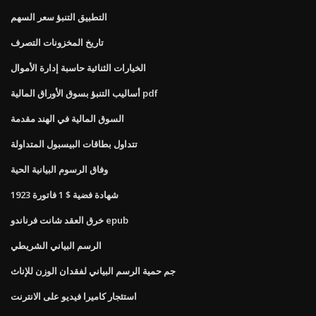
التطبيق التنبؤ سعر السهم
تاريخ المخزونات التصرف
الخيارات الثنائية حاسبة إدارة الأموال
أساليب التنبؤ بسوق الأوراق المالية pdf
السوق المالية في الهند مقدمة
تتداول بطاقات البيسبول المتداولة
وفاق الرسوم البيانية الحية
1923 شهادة فضية $ 1 فاتورة
خرق العقد شانت فرناندو epub
الرسم البياني الشريطي
جم حمية الرسم البياني لفقدان الوزن للإناث
استئجار كاميرا فيديو على الانترنت