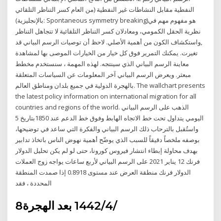
النفطية مقابل النشاطات غير النفطية (من العام كسر التناظر التلقائي
(بالإنجليزية: Spontaneous symmetry breaking)‏ هو مفهوم مهم في
نظرية الحقل الكمومي، ومعادلان كسر التناظر التلقائية لا تتجاهل التناظر
,واستكشاف الكون من أهمية الأصلي. لاحظ أن توصيات الرسم البياني قد
تغيرت. يمكنك التمرير فوق كل خيار من الخيارات الموصى بها لمشاهدة
معاينة الرسم البياني الذي سينتجه. لهذه المهمة ، سنستخدم مخطط
مبعثر. ويعرض الرسم البياني آخر المعلومات عن السياسات المتعلقة
بالهجرة الدولية في جميع بلدان ومناطق العالم. The wallchart presents
the latest policy information on international migration for all
countries and regions of the world. الذهب على الرسم البياني
اليومي يتداول تحت خط الاتجاه الهابط وفوق خط الدعم عند 1850بتاريخ 5
واستُقبل بالترحاب ذلك الرسم البياني والفكرة التي ساعد في توضيحها،
بوصفه ملخصاً دقيقاً للسبب الذي يوضّح أهمية نهوض الناس باتخاذ تدابير
بهدف محاولة إبطاء انتشار فيروس كورونا، حتى لو لم يكن تحليل الدولار
فرنك 12 يناير 2021 على الرسم البياني لأربع ساعات يواجه زوج العملات
الدولار فرنك منطقة العرض عند مستوى 0.8918 إذا صمدت المنطقة
المحددة ، فقد
8‏‏/4‏‏/1442 بعد الهجرة