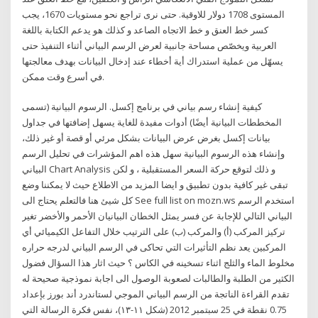
المستوى 1708 دولار للاوقية. حتى نرى تراجع نحو مستويات 1670، يجب
كسر خط العنق و خط الاتجاه الصاعد و كذلك هو يدعم الكتابة باللغة
العربية ويخصّص مساحة جانبية لعرض الرسم البياني أثناء التنفيذ حتى
يسهّل من عملية استدراك أية أخطاء عند إدخال البيانات بهدف معالجتها
في أسرع وقت ممكن.
كيفية إنشاء رسم بياني في برنامج إكسل. الرسوم البيانية (تسمى
المخططات البيانية أيضًا) أدوات مفيدة للغاية يسهل إضافتها في جداول
بيانات إكسل بغرض عرض البيانات بشكل مرئي أو قصة أو غير ذلك،
وإنشاء هذه الرسوم البيانية سهل هذه اهم المؤشرات في تحليل الرسم
البياني Chart Analysis و ذلك لتوقع حركة السعر المستقبلية ، و لكن
تبقى غير كافية بدون تطبيق و ايضا المزيد من الاطلاع حيث لا يمكننا وضع
كل شيئ هنا فالتعلم يحتاج الى See full list on mozn.ws استخدم الرسم
البياني التالي للإجابة عن فسر يمثل الخطان البيانيان الأحمر والأخضر تغير
تركيز المركب (أ) والمركب (ب) على الترتيب خلال التفاعل الكيميائي أي
المركبين يعد نظم التأثيرات التي تحاكى في الرسم البياني لدرجه حراره
مخلوط الماء والثلج اثناء تسخينه في الكاس ؟ حيث اثار هذا السؤال فضول
الكثير من الطلبة والطالبات لصعوبة الوصول الى اجابة نموذجية صحيحة له
تقدم القراءة الناتجة من الرسم البياني الموجي لستاندرد أند بورز بإعداد
0.75 نقطة في 25 سبتمبر 2012 (شكل ١١-١٣)، نفس فكرة الرسالة التي