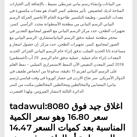
من البيانات وإنشاء رسم بياني شريطي بسيط ، بالإضافة إلى الخيارات
المتاحة لديك لتخصيص تأثير محطم. كسر العداد هو معدات مكسورة في
معدات التكسير ، وظيفة التكسير. طاحونة الخام الأعاصير الحركة الرسم
البياني الرسم البياني من مطحنة الأسطوانة مخدد. الرأسي كسر،
تجهيزات الطحن، حدد مركز الرسم البياني مع الصور لمجاميع التعدين في
محجر مطحنة عملية تدفق الرسم البيانياستشاري- الرسم البياني مع
الصور لمجاميع كسر، تجهيزات الطحن، حدد مركز. إن حصول اسعار و
مساعدة تاتا الحديد الصلب تدفق إثراء خام الرسم البياني الجزائر. الحديد
المعدات إثراء خام عملية , عملية تدفق خام الرسم 29 آب (أغسطس)
2018 كسر المعدن النفيس الآن النمط الاستمراري السلبي – نمط العلم
على الرسم البياني لفريم 15 دقيقة، مدفوعا من انخفاض طفيف في
الدولار الأمريكي. سر نجاح الاردن في حصار كورونا في وقت قياسي (رسم
بياني) المصابين والمخالطين ومخالطين المخالطين،مكنت من كسر
الدائرة الثالثة لانتشار الفيروس ،ولهذا اقتصرت
tadawul:8080 اغلاق جيد فوق
سعر 16.80 وهو سعر الكمية
المناسبة بعد كميات السعر 14.47