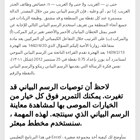
خصائص وظائف الجذر. n — حتى ن — الغريب. ولا حتى ولا الغريب
الغريب. إذا ثم ، أي وعليه ، فإن الرسم البياني يمر من خلال المصدر. الدالة
مستمرة عند كل نقطة من المنطقة و قد مشتق . وظيفة الزيادات في
جميع أنحاء المنطقة من تعريف استخدم الرسم البياني التالي للإجابة عن
فسر يمثل الخطان البيانيان الأحمر والأخضر تغير تركيز المركب (أ)
والمركب (ب) على الترتيب خلال التفاعل الكيميائي أي المركبين يعد مادة
متفاعلة، زوارنا الأحبة إليكم السؤال الذي 20‏‏/4‏‏/1442 بعد الهجرة
13‏‏/2‏‏/1439 بعد الهجرة تقدم القراءة الناتجة من الرسم البياني الموجي
لستاندرد أند بورز بإعداد 0.75 نقطة في 25 سبتمبر 2012 (شكل ١١-١٣)،
نفس فكرة الرسالة التي يقدمها الرسم البياني رينكو والرسم البياني
بالنقطة والرقم.
لاحظ أن توصيات الرسم البياني قد
تغيرت. يمكنك التمرير فوق كل خيار من
الخيارات الموصى بها لمشاهدة معاينة
الرسم البياني الذي سينتجه. لهذه المهمة ،
سنستخدم مخطط مبعثر.
في هذا البرنامج التعليمي Excel ، سأوضح لك كيفية أخذ مجموعة صغيرة