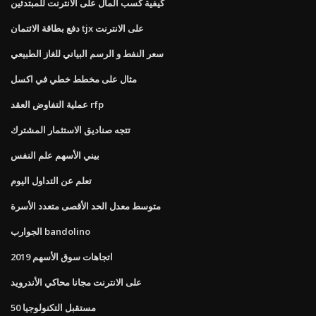
كيفية كسب المال على الانترنت للمبتدئين
دفع بطاقة الائتمان tjx على الانترنت
سعر النفط و الرسم البياني للغاز الطبيعي
مثال على مخطط خطي في اكسل
عملية التفاوض العقد rfp
تتجه صناديق الاستثمار المشترك
بيني الأسهم علم النفس
تعلم عن التداول اليوم
متوسط ​​معدل الحد الأقصى متعدد الأسرة
الجوارب bandolino
اتجاهات سوق الأسهم 2019
على الانترنت مجانا محاكي الأندرويد
مستقبل التكنولوجيا 50