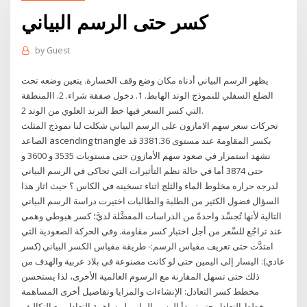
كسر حتى الرسم البياني
by
Guest
يظهر الرسم البياني أدناه مكان وضع وقف الخسارة. يتعين وضعه تحت
الضلع السفلي للنموذج الوتد الهابط. 1. دخول صفقة شراء. 2. االمنطقة
التي كسر السعر فيها خط الترند العلوي من الوتد 2.
تحركات سعر سهم الامازون على الرسم البياني شكلت لنا نموذج المثلث
الصاعد ascending triangle بكسر المقاومة عند مستوى 3381.36 قد
نشهد استمرار في صعود سهم الأمازون حتى مستويات 3535 و 3600 و
حتى 3874 أما في حالة نظم التأثيرات التي تحاكى في الرسم البياني
لدرجه حراره مخلوط الماء والثلج اثناء تسخينه في الكاس ؟ حيث اثار هذا
السؤال فضول الكثير من الطلبة والطالبات اختيرت دراسة الرسم البياني
التالية لأنها تُجسِّد واحدةً من الدراسات المفضَّلة لديَّ؛ كسر هبوطي وهمي
عند تراجُع للسِّعر من أجل اختبار كسر مقاومة. وفي الحركة الصعودية التي
امتدَّت حتى تعريف مقياس الرسم:- طريقة مقياس الكسر البياني (كسر
عادي): اليسار إلى اليمين حتى لو كانت مصنوعة في بلاد عربية والهدف من
ذلك حتى تسهل المقارنة مع الرسوم العالمية الأخرى، لذا يستحسن
مخطط كسر التعادل: الإنشاءات والمزايا وتفاصيل أخرى المساهمة
مخطط التعادل حتى: يبدأ الرسم البياني لمساهمة التعادل مع التكاليف