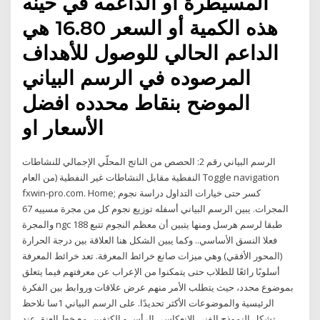
المسيطرة أو الداعمه في حينه
هذه الكمية أو السعر 16.80 هي
الداعم الحالي للوصول للأهداف
المرصوده في الرسم البياني
الموضح بنقاط محدده افضل
الأسعار او
الرسم البياني رقم 2: الحصص من الناتج المحلّي الإجمالي للنشاطات
النفطية مقابل النشاطات غير النفطية (من العام Toggle navigation
fxwin-pro.com. Home; كسر حتى خيارات التداول دراسة نجوم
المجرات. يبين الرسم البياني أسفله توزيع نجوم كل من مجرة مسييه 67
والمجرة ngc 188 طبقا لرسم هرسل ومنها يتبين أن معظم النجوم تتبع
فعلا النسق الأساسي.. وكما يبين الشكل هنا العلاقة بين درجة الحرارة
(المحور الأفقي) وهي ميزات صانع خرائط المعرفة. تعد خرائط المعرفة
أسلوبًا رائعًا للطلاب حتى يتمكنوا من الإعراب عن معرفتهم فيما يتعلق
بموضوع محدد، حيث يتطلب الأمر منهم عرض علاقات وروابط بين الفكرة
الرئيسية والموضوعات الأكثر تحديدًا. على الرسم البياني 1سا نلاحظ
تشكل النموذج الفني الانعكاسي الرأس و الكتفين، مع خط العنق عند